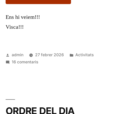
Ens hi veiem!!!
Visca!!!
Publicat
Publicat
admin
27 febrer 2026
Activitats
per
a
en
16 comentaris
Inscripcions
a
la
20a
Calçotada
verregassa
ORDRE DEL DIA