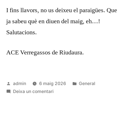
I fins llavors, no us deixeu el paraigües. Que
ja sabeu què en diuen del maig, eh…!
Salutacions.
ACE Verregassos de Riudaura.
Publicat
Publicat
admin
6 maig 2026
General
per
a
en
Deixa un comentari
Circular
informativa
maig
2026