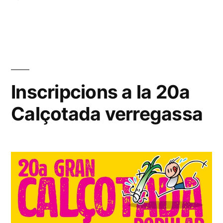
ODRE
DEL
DIA
REUNIÓ
ABRIL
DEL
Inscripcions a la 20a
26
Calçotada verregassa