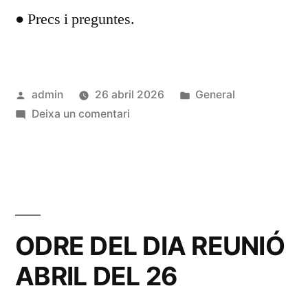
● Precs i preguntes.
Publicat
Publicat
admin
26 abril 2026
General
per
a
en
Deixa un comentari
ORDRE
DEL
DIA
REUNIÓ
ABRIL
26
ODRE DEL DIA REUNIÓ
ABRIL DEL 26