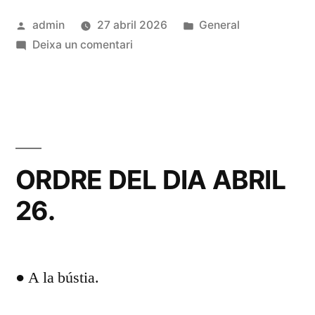
Publicat
Publicat
admin
27 abril 2026
General
per
a
en
Deixa un comentari
Inscripcions
per
la
sortida
a
Montserrat
ORDRE DEL DIA ABRIL
26.
● A la bústia.