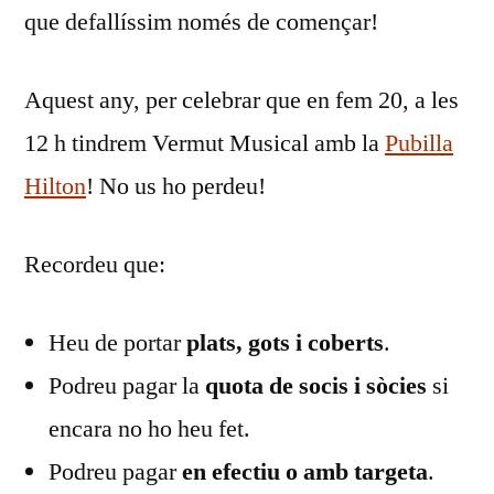
que defallíssim només de començar!
Aquest any, per celebrar que en fem 20, a les
12 h tindrem Vermut Musical amb la
Pubilla
Hilton
! No us ho perdeu!
Recordeu que:
Heu de portar
plats, gots i coberts
.
⁠Podreu pagar la
quota
de socis i sòcies
si
encara no ho heu fet.
⁠Podreu pagar
en efectiu o amb targeta
.