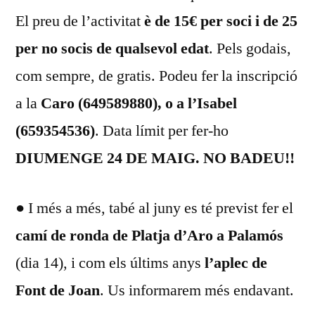
El preu de l’activitat
è de 15€ per soci i de 25
per no socis de qualsevol edat
. Pels godais,
com sempre, de gratis. Podeu fer la inscripció
a la
Caro (649589880), o a l’Isabel
(659354536)
. Data límit per fer-ho
DIUMENGE 24 DE MAIG. NO BADEU!!
● I més a més, tabé al juny es té previst fer el
camí de ronda de Platja d’Aro a Palamós
(dia 14), i com els últims anys
l’aplec de
Font de Joan
. Us informarem més endavant.