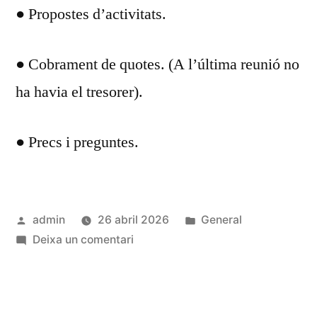
● Propostes d’activitats.
● Cobrament de quotes. (A l’última reunió no
ha havia el tresorer).
● Precs i preguntes.
Publicat
Publicat
admin
26 abril 2026
General
per
a
en
Deixa un comentari
ORDRE
DEL
DIA