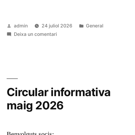
Publicat
Publicat
admin
24 juliol 2026
General
per
a
en
Deixa un comentari
ORDRE
DEL
DIA
JULIOL
26
Circular informativa
maig 2026
Benvolguts socis: