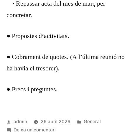
· Repassar acta del mes de març per
concretar.
● Propostes d’activitats.
● Cobrament de quotes. (A l’última reunió no
ha havia el tresorer).
● Precs i preguntes.
Publicat
Publicat
admin
26 abril 2026
General
per
a
en
Deixa un comentari