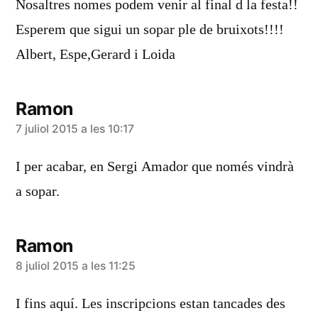
Nosaltres nomes podem venir al final d la festa!!
Esperem que sigui un sopar ple de bruixots!!!!
Albert, Espe,Gerard i Loida
Ramon
diu:
7 juliol 2015 a les 10:17
I per acabar, en Sergi Amador que només vindrà
a sopar.
Ramon
diu:
8 juliol 2015 a les 11:25
I fins aquí. Les inscripcions estan tancades des