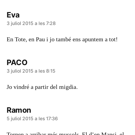
Eva
diu:
3 juliol 2015 a les 7:28
En Tote, en Pau i jo també ens apuntem a tot!
PACO
diu:
3 juliol 2015 a les 8:15
Jo vindré a partir del migdia.
Ramon
diu:
5 juliol 2015 a les 17:36
Tornen a arribar més mussols. El d’en Mansi, el