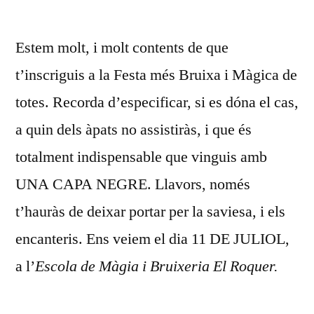
per
INSCRI
A
Estem molt, i molt contents de que
LA
17ª
t’inscriguis a la Festa més Bruixa i Màgica de
FESTA
totes. Recorda d’especificar, si es dóna el cas,
VERRE
a quin dels àpats no assistiràs, i que és
totalment indispensable que vinguis amb
UNA CAPA NEGRE. Llavors, només
t’hauràs de deixar portar per la saviesa, i els
encanteris. Ens veiem el dia 11 DE JULIOL,
a l’
Escola de Màgia i Bruixeria El Roquer.