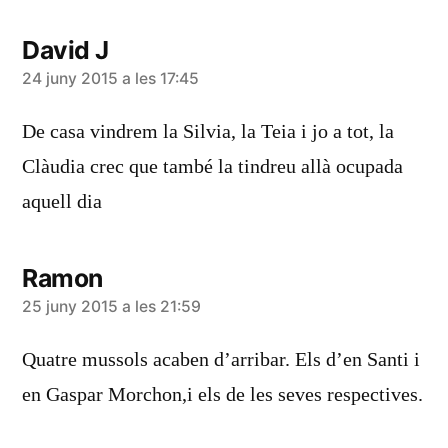
David J
diu:
24 juny 2015 a les 17:45
De casa vindrem la Silvia, la Teia i jo a tot, la
Clàudia crec que també la tindreu allà ocupada
aquell dia
Ramon
diu:
25 juny 2015 a les 21:59
Quatre mussols acaben d’arribar. Els d’en Santi i
en Gaspar Morchon,i els de les seves respectives.