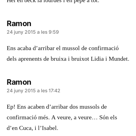
Hei en beck la lourdes i en pepe a tot.
Ramon
diu:
24 juny 2015 a les 9:59
Ens acaba d’arribar el mussol de confirmació
dels aprenents de bruixa i bruixot Lidia i Mundet.
Ramon
diu:
24 juny 2015 a les 17:42
Ep! Ens acaben d’arribar dos mussols de
confirmació més. A veure, a veure… Són els
d’en Cuca, i l’Isabel.