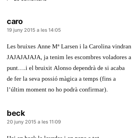
caro
diu:
19 juny 2015 a les 14:05
Les bruixes Anne Mª Larsen i la Carolina vindran
JAJAJAJAJA, ja tenim les escombres voladores a
punt….i el bruixit Alonso dependrà de si acaba
de fer la seva possió màgica a temps (fins a
l’últim moment no ho podrà confirmar).
beck
diu:
20 juny 2015 a les 11:09