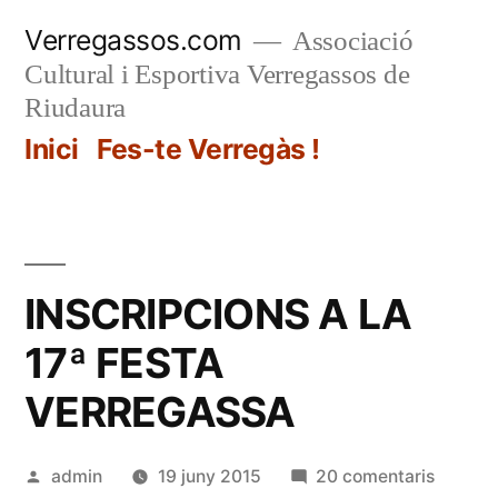
Vés
Verregassos.com
Associació
al
Cultural i Esportiva Verregassos de
contingut
Riudaura
Inici
Fes-te Verregàs !
INSCRIPCIONS A LA
17ª FESTA
VERREGASSA
Publicat
a
admin
19 juny 2015
20 comentaris