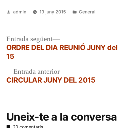
Publicat
Publicat
admin
19 juny 2015
General
per
en
Entrada
Entrada següent
següent:
ORDRE DEL DIA REUNIÓ JUNY del
Navegació
15
d'entrades
Entrada
Entrada anterior
anterior:
CIRCULAR JUNY DEL 2015
Uneix-te a la conversa
20 comentaris