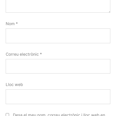
Nom
*
Correu electrònic
*
Lloc web
Desa el meu nom, correu electrònic i lloc web en