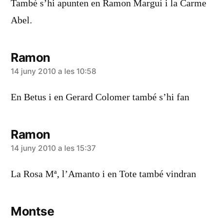
També s’hi apunten en Ramon Marguí i la Carme
Abel.
Ramon
diu:
14 juny 2010 a les 10:58
En Betus i en Gerard Colomer també s’hi fan
Ramon
diu:
14 juny 2010 a les 15:37
La Rosa Mª, l’Amanto i en Tote també vindran
Montse