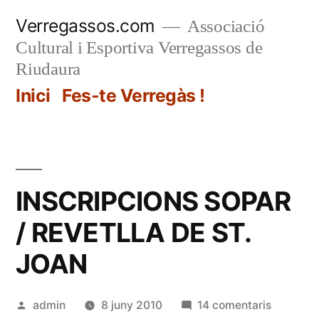
Vés
Verregassos.com
Associació
al
Cultural i Esportiva Verregassos de
contingut
Riudaura
Inici
Fes-te Verregàs !
INSCRIPCIONS SOPAR
/ REVETLLA DE ST.
JOAN
Publicat
a
admin
8 juny 2010
14 comentaris