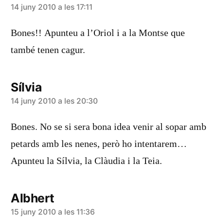
diu:
14 juny 2010 a les 17:11
Bones!! Apunteu a l’Oriol i a la Montse que
també tenen cagur.
Sílvia
diu:
14 juny 2010 a les 20:30
Bones. No se si sera bona idea venir al sopar amb
petards amb les nenes, però ho intentarem…
Apunteu la Sílvia, la Clàudia i la Teia.
Albhert
diu:
15 juny 2010 a les 11:36