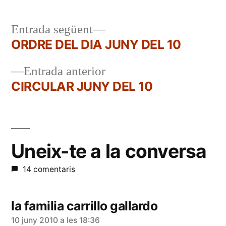
Entrada
Entrada següent
següent:
ORDRE DEL DIA JUNY DEL 10
Navegació
Entrada
Entrada anterior
d'entrades
anterior:
CIRCULAR JUNY DEL 10
Uneix-te a la conversa
14 comentaris
la familia carrillo gallardo
diu:
10 juny 2010 a les 18:36