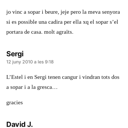
jo vinc a sopar i beure, jeje pero la meva senyora
si es possible una cadira per ella xq el sopar s’el
portara de casa. molt agraïts.
Sergi
diu:
12 juny 2010 a les 9:18
L’Estel i en Sergi tenen cangur i vindran tots dos
a sopar i a la gresca…
gracies
David J.