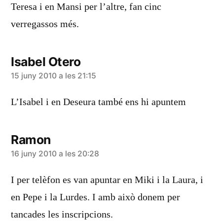
Teresa i en Mansi per l’altre, fan cinc
verregassos més.
Isabel Otero
diu:
15 juny 2010 a les 21:15
L’Isabel i en Deseura també ens hi apuntem
Ramon
diu:
16 juny 2010 a les 20:28
I per telèfon es van apuntar en Miki i la Laura, i
en Pepe i la Lurdes. I amb això donem per
tancades les inscripcions.