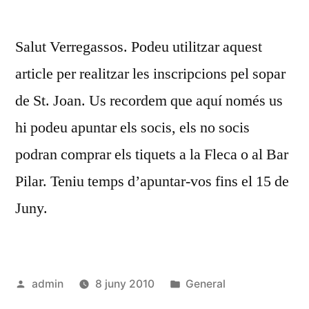
per
INSCRIP
SOPAR
Salut Verregassos. Podeu utilitzar aquest
/
REVETL
article per realitzar les inscripcions pel sopar
DE
de St. Joan. Us recordem que aquí només us
ST.
JOAN
hi podeu apuntar els socis, els no socis
podran comprar els tiquets a la Fleca o al Bar
Pilar. Teniu temps d’apuntar-vos fins el 15 de
Juny.
Publicat
Publicat
admin
8 juny 2010
General
per
en