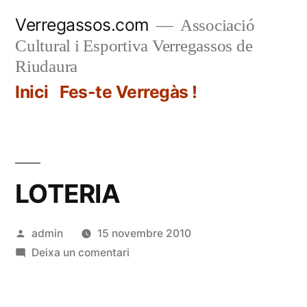
Vés
Verregassos.com
Associació
al
Cultural i Esportiva Verregassos de
contingut
Riudaura
Inici
Fes-te Verregàs !
LOTERIA
Publicat
admin
15 novembre 2010
per
a
Deixa un comentari
LOTERIA