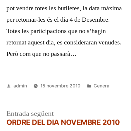
pot vendre totes les butlletes, la data màxima
per retornar-les és el dia 4 de Desembre.
Totes les participacions que no s’hagin
retornat aquest dia, es consideraran venudes.
Però com que no passarà…
Publicat
Publicat
admin
15 novembre 2010
General
per
en
Entrada
Entrada següent
següent:
ORDRE DEL DIA NOVEMBRE 2010
Navegació