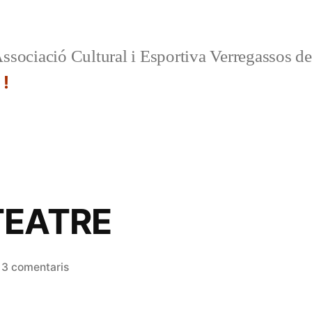
ssociació Cultural i Esportiva Verregassos d
 !
TEATRE
a
3 comentaris
SONDEIG
TEATRE