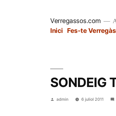
Vés
al
Verregassos.com
A
contingut
Inici
Fes-te Verregàs
SONDEIG 
Publicat
admin
6 juliol 2011
per