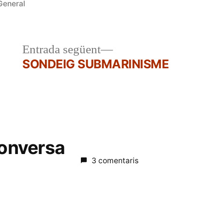
Publicat
General
en
a
Entrada
Entrada següent
r:
següent:
SONDEIG SUBMARINISME
conversa
3 comentaris