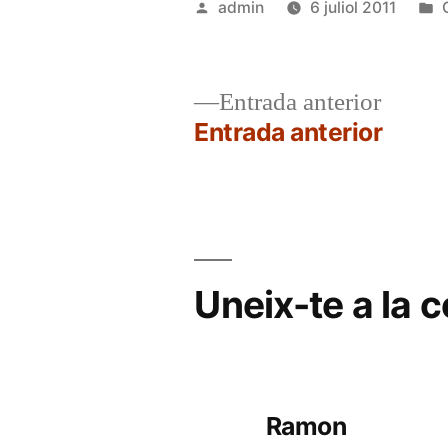
Publicat
admin
6 juliol 2011
per
Entrad
Entrada anterior
anterio
Entrada anterior
Navegació
d'entrades
Uneix-te a la 
Ramon