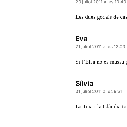
diu:
20 juliol 2011 a les 10:40
Les dues godais de cas
Eva
diu:
21 juliol 2011 a les 13:03
Si l’Elsa no és massa p
Sílvia
diu:
31 juliol 2011 a les 9:31
La Teia i la Clàudia t