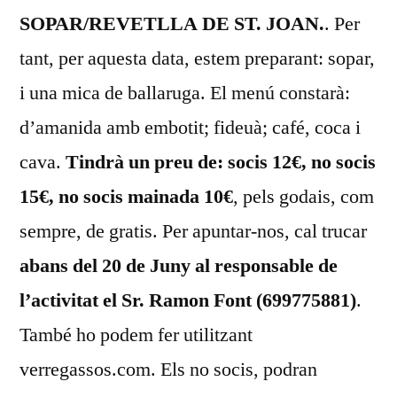
SOPAR/REVETLLA DE ST. JOAN.
. Per
tant, per aquesta data, estem preparant: sopar,
i una mica de ballaruga. El menú constarà:
d’amanida amb embotit; fideuà; café, coca i
cava.
Tindrà un preu de: socis 12€, no socis
15€, no socis mainada 10€
, pels godais, com
sempre, de gratis. Per apuntar-nos, cal trucar
abans del 20 de Juny al responsable de
l’activitat el Sr. Ramon Font (699775881)
.
També ho podem fer utilitzant
verregassos.com. Els no socis, podran