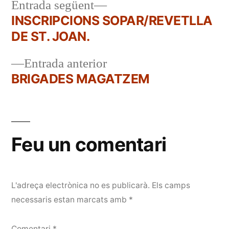
Entrada
Entrada següent
següent:
INSCRIPCIONS SOPAR/REVETLLA
Navegació
DE ST. JOAN.
d'entrades
Entrada
Entrada anterior
anterior:
BRIGADES MAGATZEM
Feu un comentari
L'adreça electrònica no es publicarà.
Els camps
necessaris estan marcats amb
*
Comentari
*