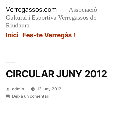
Vés
Verregassos.com
Associació
al
Cultural i Esportiva Verregassos de
contingut
Riudaura
Inici
Fes-te Verregàs !
CIRCULAR JUNY 2012
Publicat
admin
13 juny 2012
per
a
Deixa un comentari
CIRCULAR
JUNY