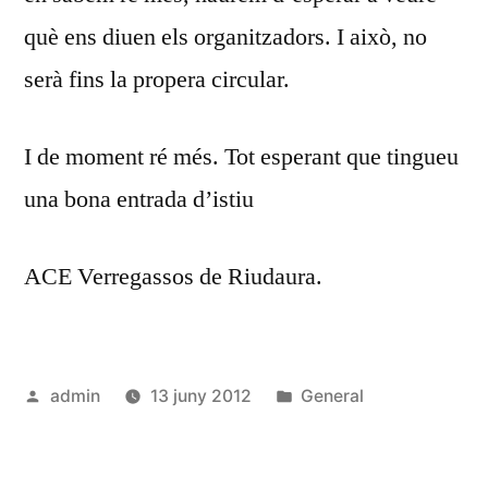
què ens diuen els organitzadors. I això, no
serà fins la propera circular.
I de moment ré més. Tot esperant que tingueu
una bona entrada d’istiu
ACE Verregassos de Riudaura.
Publicat
Publicat
admin
13 juny 2012
General
per
en