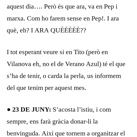
aquest dia…. Però és que ara, va en Pep i
marxa. Com ho farem sense en Pep!. I ara
què, eh? I ARA QUÈÈÈÈÈ??
I tot esperant veure si en Tito (però en
Vilanova eh, no el de Verano Azul) té el que
s’ha de tenir, o carda la perla, us informem
del que tenim per aquest mes.
● 23 DE JUNY:
S’acosta l’istiu, i com
sempre, ens farà gràcia donar-li la
benvinguda. Així que tornem a organitzar el