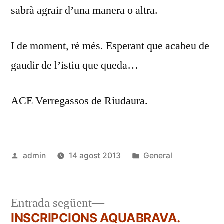
sabrà agrair d’una manera o altra.
I de moment, rè més. Esperant que acabeu de
gaudir de l’istiu que queda…
ACE Verregassos de Riudaura.
Publicat
Publicat
admin
14 agost 2013
General
per
en
Entrada
Entrada següent
següent:
INSCRIPCIONS AQUABRAVA.