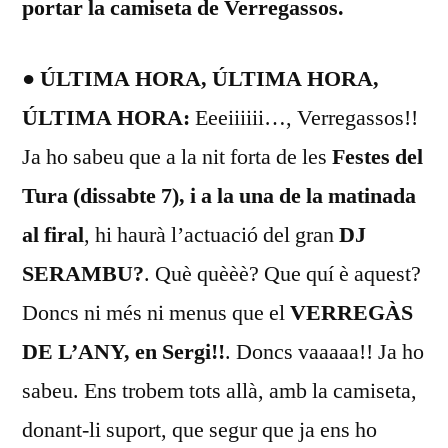
portar la camiseta de Verregassos.
● ÚLTIMA HORA, ÚLTIMA HORA,
ÚLTIMA HORA:
Eeeiiiiii…, Verregassos!!
Ja ho sabeu que a la nit forta de les
Festes del
Tura (dissabte 7), i a la una de la matinada
al firal
, hi haurà l’actuació del gran
DJ
SERAMBU?
. Què quèèè? Que quí è aquest?
Doncs ni més ni menus que el
VERREGÀS
DE L’ANY, en Sergi!!
. Doncs vaaaaa!! Ja ho
sabeu. Ens trobem tots allà, amb la camiseta,
donant-li suport, que segur que ja ens ho