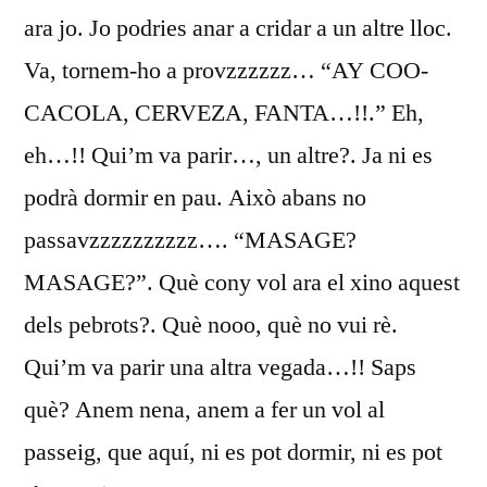
ara jo. Jo podries anar a cridar a un altre lloc.
Va, tornem-ho a provzzzzzz… “AY COO-
CACOLA, CERVEZA, FANTA…!!.” Eh,
eh…!! Qui’m va parir…, un altre?. Ja ni es
podrà dormir en pau. Això abans no
passavzzzzzzzzzz…. “MASAGE?
MASAGE?”. Què cony vol ara el xino aquest
dels pebrots?. Què nooo, què no vui rè.
Qui’m va parir una altra vegada…!! Saps
què? Anem nena, anem a fer un vol al
passeig, que aquí, ni es pot dormir, ni es pot