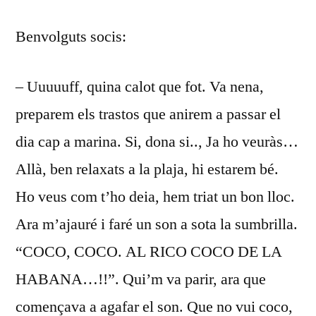
AGOST
Benvolguts socis:
DEL
13
– Uuuuuff, quina calot que fot. Va nena,
preparem els trastos que anirem a passar el
dia cap a marina. Si, dona si.., Ja ho veuràs…
Allà, ben relaxats a la plaja, hi estarem bé.
Ho veus com t’ho deia, hem triat un bon lloc.
Ara m’ajauré i faré un son a sota la sumbrilla.
“COCO, COCO. AL RICO COCO DE LA
HABANA…!!”. Qui’m va parir, ara que
començava a agafar el son. Que no vui coco,