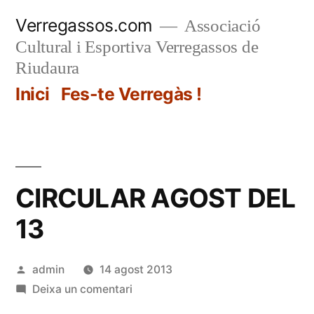
Vés
Verregassos.com
Associació
al
Cultural i Esportiva Verregassos de
contingut
Riudaura
Inici
Fes-te Verregàs !
CIRCULAR AGOST DEL
13
Publicat
admin
14 agost 2013
per
a
Deixa un comentari
CIRCULAR