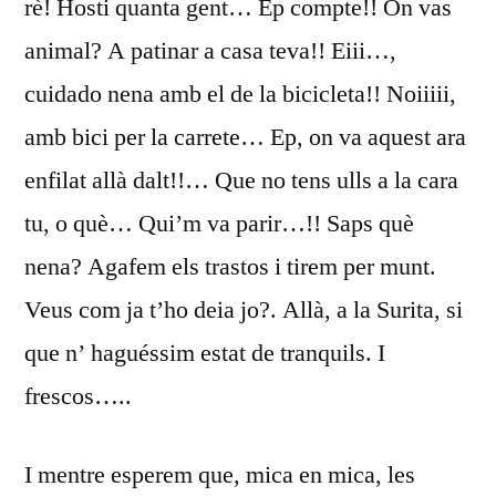
rè! Hosti quanta gent… Ep compte!! On vas
animal? A patinar a casa teva!! Eiii…,
cuidado nena amb el de la bicicleta!! Noiiiii,
amb bici per la carrete… Ep, on va aquest ara
enfilat allà dalt!!… Que no tens ulls a la cara
tu, o què… Qui’m va parir…!! Saps què
nena? Agafem els trastos i tirem per munt.
Veus com ja t’ho deia jo?. Allà, a la Surita, si
que n’ haguéssim estat de tranquils. I
frescos…..
I mentre esperem que, mica en mica, les