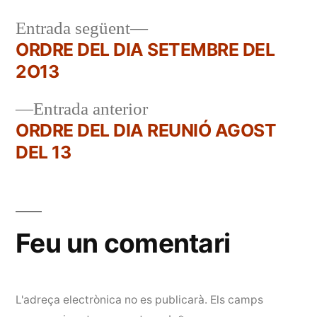
Entrada
Entrada següent
següent:
ORDRE DEL DIA SETEMBRE DEL
Navegació
2O13
d'entrades
Entrada
Entrada anterior
anterior:
ORDRE DEL DIA REUNIÓ AGOST
DEL 13
Feu un comentari
L'adreça electrònica no es publicarà.
Els camps