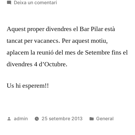
per
a
Deixa un comentari
APLACEM
LA
Aquest proper divendres el Bar Pilar està
REUNIÓ
DEL
tancat per vacanecs. Per aquest motiu,
MES
aplacem la reunió del mes de Setembre fins el
DE
SETEMBRE
divendres 4 d’Octubre.
Us hi esperem!!
Publicat
Publicat
admin
25 setembre 2013
General
per
en