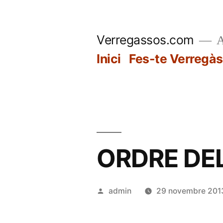
Vés
al
Verregassos.com
A
contingut
Inici
Fes-te Verregàs
ORDRE DEL
Publicat
admin
29 novembre 201
per