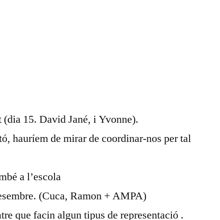
DIA
NOVENBRE
DEL
13
t (dia 15. David Jané, i Yvonne).
ató, hauríem de mirar de coordinar-nos per tal
també a l’escola
Desembre. (Cuca, Ramon + AMPA)
atre que facin algun tipus de representació .