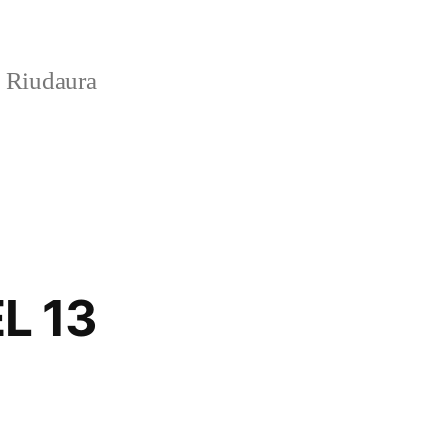
e Riudaura
L 13