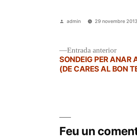
Publicat
admin
29 novembre 201
per
Entrad
Entrada anterior
anterio
SONDEIG PER ANAR 
Navegació
(DE CARES AL BON T
d'entrades
Feu un coment