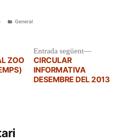
Publicat
3
General
en
a
Entrada
Entrada següent
r:
següent:
AL ZOO
CIRCULAR
EMPS)
INFORMATIVA
DESEMBRE DEL 2013
ari