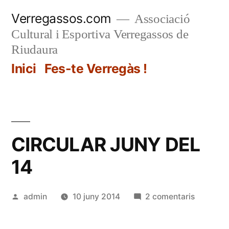
Vés
Verregassos.com
Associació
al
Cultural i Esportiva Verregassos de
contingut
Riudaura
Inici
Fes-te Verregàs !
CIRCULAR JUNY DEL
14
Publicat
a
admin
10 juny 2014
2 comentaris
per
CIRCUL
JUNY