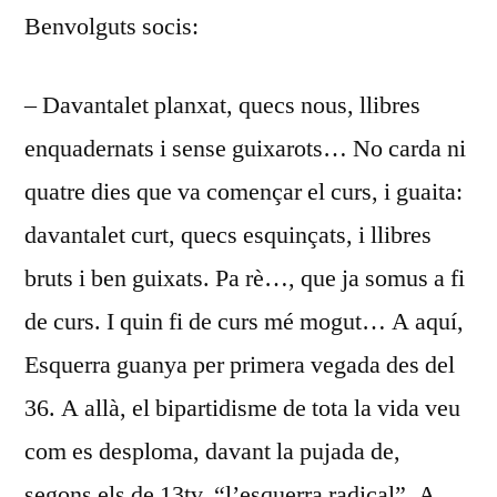
Benvolguts socis:
DEL
14
– Davantalet planxat, quecs nous, llibres
enquadernats i sense guixarots… No carda ni
quatre dies que va començar el curs, i guaita:
davantalet curt, quecs esquinçats, i llibres
bruts i ben guixats. Pa rè…, que ja somus a fi
de curs. I quin fi de curs mé mogut… A aquí,
Esquerra guanya per primera vegada des del
36. A allà, el bipartidisme de tota la vida veu
com es desploma, davant la pujada de,
segons els de 13tv, “l’esquerra radical”. A