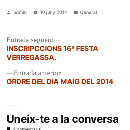
Publicat
Publicat
admin
10 juny 2014
General
per
en
Entrada
Entrada següent
següent:
INSCRIPCCIONS 16ª FESTA
Navegació
VERREGASSA.
d'entrades
Entrada
Entrada anterior
anterior:
ORDRE DEL DIA MAIG DEL 2014
Uneix-te a la conversa
2 comentaris