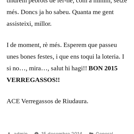
tindrem pebrots de fer-ne, com a mínim, setze
més. Doncs ja ho sabeu. Quanta me gent
assisteixi, millor.
I de moment, rè més. Esperem que passeu
unes bones festes, i que ens toqui la loteria. I
si no…, mira…, salut hi hagi!!
BON 2015
VERREGASSOS!!
ACE Verregassos de Riudaura.
Publicat
Publicat
admin
15 desembre 2014
General