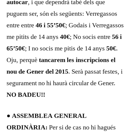
autocar
, i que dependrà tabé dels que
puguem ser, són els següents: Verregassos
entre entre
46 i 55’50€
; Godais i Verregassos
me pitits de 14 anys
40€
; No socis entre
56 i
65’50€
; I no socis me pitis de 14 anys
50€
.
Oju, perquè
tancarem les inscripcions el
nou de Gener del 2015
. Serà passat festes, i
segurament no hi haurà circular de Gener.
NO BADEU!!
● ASSEMBLEA GENERAL
ORDINÀRIA:
Per si de cas no hi hagués