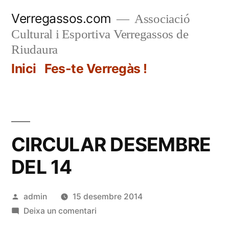
Vés
Verregassos.com
Associació
al
Cultural i Esportiva Verregassos de
contingut
Riudaura
Inici
Fes-te Verregàs !
CIRCULAR DESEMBRE
DEL 14
Publicat
admin
15 desembre 2014
per
a
Deixa un comentari
CIRCULAR