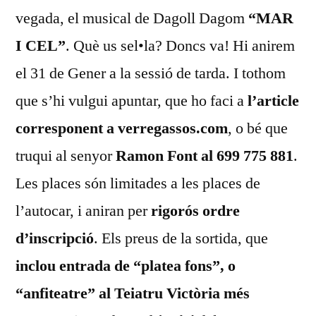
vegada, el musical de Dagoll Dagom
“MAR
I CEL”
. Què us sel•la? Doncs va! Hi anirem
el 31 de Gener a la sessió de tarda. I tothom
que s’hi vulgui apuntar, que ho faci a
l’article
corresponent a verregassos.com
, o bé que
truqui al senyor
Ramon Font al 699 775 881
.
Les places són limitades a les places de
l’autocar, i aniran per
rigorós ordre
d’inscripció
. Els preus de la sortida, que
inclou entrada de “platea fons”, o
“anfiteatre” al Teiatru Victòria més