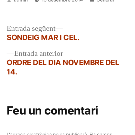
per
en
Entrada
Entrada següent
següent:
SONDEIG MAR I CEL.
Navegació
Entrada
Entrada anterior
d'entrades
anterior:
ORDRE DEL DIA NOVEMBRE DEL
14.
Feu un comentari
L'adreça electrònica no es publicarà.
Els camps