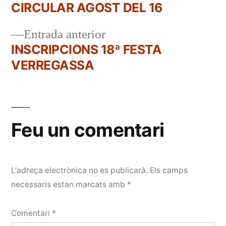
següent:
CIRCULAR AGOST DEL 16
Navegació
Entrada
Entrada anterior
d'entrades
anterior:
INSCRIPCIONS 18ª FESTA
VERREGASSA
Feu un comentari
L'adreça electrònica no es publicarà.
Els camps
necessaris estan marcats amb
*
Comentari
*