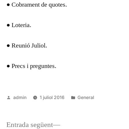
● Cobrament de quotes.
● Loteria.
● Reunió Juliol.
● Precs i preguntes.
Publicat
Publicat
admin
1 juliol 2016
General
per
en
Entrada
Entrada següent