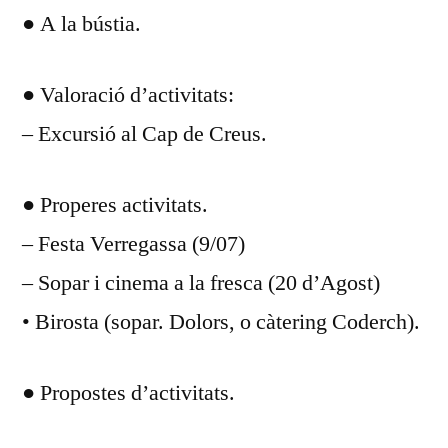
● A la bústia.
DIA
JU
DE
● Valoració d’activitats:
201
– Excursió al Cap de Creus.
● Properes activitats.
– Festa Verregassa (9/07)
– Sopar i cinema a la fresca (20 d’Agost)
• Birosta (sopar. Dolors, o càtering Coderch).
● Propostes d’activitats.