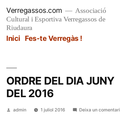
Vés
Verregassos.com
Associació
al
Cultural i Esportiva Verregassos de
contingut
Riudaura
Inici
Fes-te Verregàs !
ORDRE DEL DIA JUNY
DEL 2016
Publicat
a
admin
1 juliol 2016
Deixa un comentari
per
OR
DE