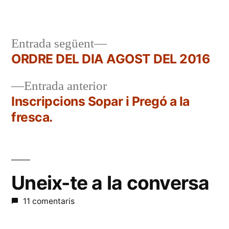
per
en
Entrada
Entrada següent
següent:
ORDRE DEL DIA AGOST DEL 2016
Navegació
Entrada
Entrada anterior
d'entrades
anterior:
Inscripcions Sopar i Pregó a la
fresca.
Uneix-te a la conversa
11 comentaris