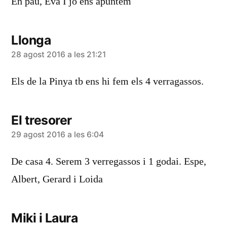
En pau, Eva I jo ens apuntem
Llonga
diu:
28 agost 2016 a les 21:21
Els de la Pinya tb ens hi fem els 4 verragassos.
El tresorer
diu:
29 agost 2016 a les 6:04
De casa 4. Serem 3 verregassos i 1 godai. Espe,
Albert, Gerard i Loida
Miki i Laura