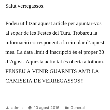
Salut verregassos.
FESTE
DEL
TURA
Podeu utilitzar aquest article per apuntar-vos
al sopar de les Festes del Tura. Trobareu la
informació corresponent a la circular d’aquest
mes. La data límit d’inscripció és el proper 30
d’Agost. Aquesta activitat és oberta a tothom.
PENSEU A VENIR GUARNITS AMB LA
CAMISETA DE VERREGASSOS!!
Publicat
Publicat
admin
10 agost 2016
General