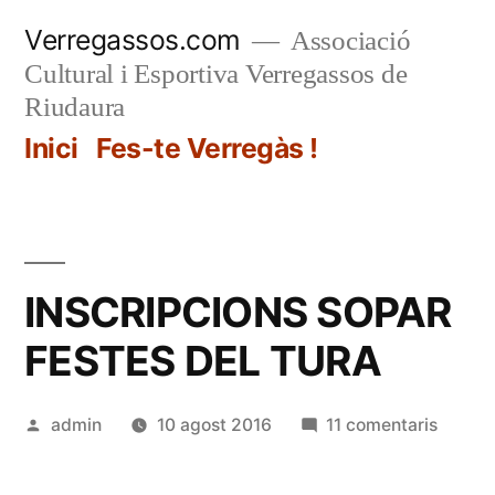
Vés
Verregassos.com
Associació
al
Cultural i Esportiva Verregassos de
contingut
Riudaura
Inici
Fes-te Verregàs !
INSCRIPCIONS SOPAR
FESTES DEL TURA
Publicat
a
admin
10 agost 2016
11 comentaris
per
INSCR
SOPAR