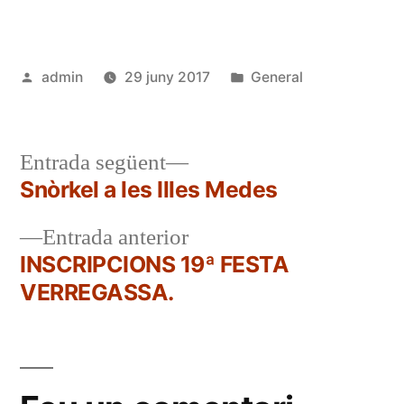
Publicat
Publicat
admin
29 juny 2017
General
per
en
Entrada
Entrada següent
següent:
Snòrkel a les Illes Medes
Navegació
Entrada
Entrada anterior
d'entrades
anterior:
INSCRIPCIONS 19ª FESTA
VERREGASSA.