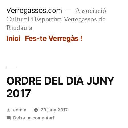
Vés
Verregassos.com
Associació
al
Cultural i Esportiva Verregassos de
contingut
Riudaura
Inici
Fes-te Verregàs !
ORDRE DEL DIA JUNY
2017
Publicat
admin
29 juny 2017
per
a
Deixa un comentari
ORDRE