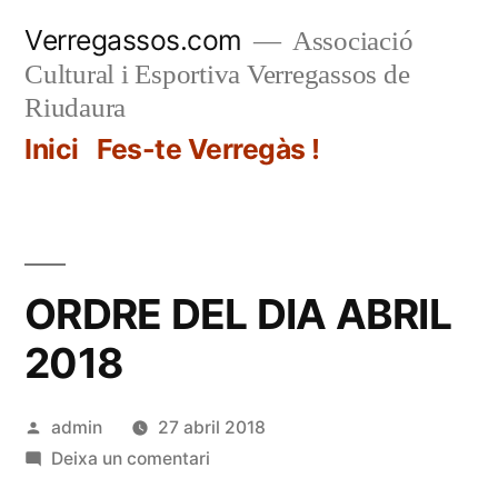
Vés
Verregassos.com
Associació
al
Cultural i Esportiva Verregassos de
contingut
Riudaura
Inici
Fes-te Verregàs !
ORDRE DEL DIA ABRIL
2018
Publicat
admin
27 abril 2018
per
a
Deixa un comentari
ORDRE