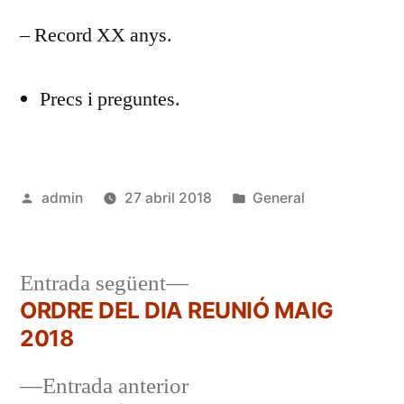
– Record XX anys.
Precs i preguntes.
Publicat
Publicat
admin
27 abril 2018
General
per
en
Entrada
Entrada següent
següent:
ORDRE DEL DIA REUNIÓ MAIG
Navegació
2018
d'entrades
Entrada
Entrada anterior