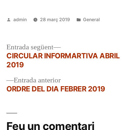
Publicat
Publicat
admin
28 març 2019
General
per
en
Entrada
Entrada següent
següent:
CIRCULAR INFORMARTIVA ABRIL
Navegació
2019
d'entrades
Entrada
Entrada anterior
anterior:
ORDRE DEL DIA FEBRER 2019
Feu un comentari