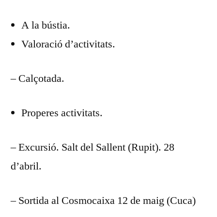
DEL
A la bústia.
DIA
REUNIÓ
Valoració d’activitats.
MARÇ
2019
– Calçotada.
Properes activitats.
– Excursió. Salt del Sallent (Rupit). 28
d’abril.
– Sortida al Cosmocaixa 12 de maig (Cuca)