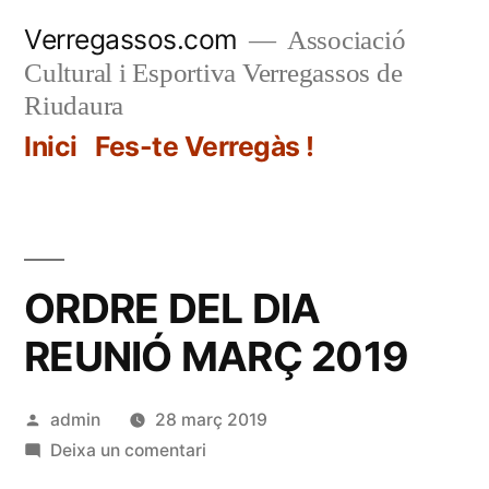
Vés
Verregassos.com
Associació
al
Cultural i Esportiva Verregassos de
contingut
Riudaura
Inici
Fes-te Verregàs !
ORDRE DEL DIA
REUNIÓ MARÇ 2019
Publicat
admin
28 març 2019
per
a
Deixa un comentari
ORDRE