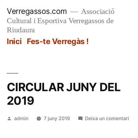
Vés
Verregassos.com
Associació
al
Cultural i Esportiva Verregassos de
contingut
Riudaura
Inici
Fes-te Verregàs !
CIRCULAR JUNY DEL
2019
Publicat
a
admin
7 juny 2019
Deixa un comentari
per
CI
JU