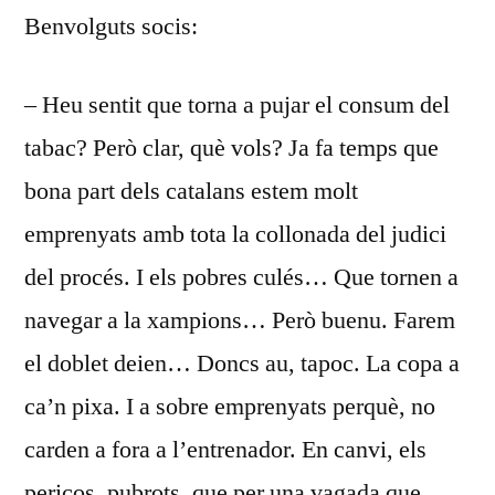
Benvolguts socis:
DEL
201
– Heu sentit que torna a pujar el consum del
tabac? Però clar, què vols? Ja fa temps que
bona part dels catalans estem molt
emprenyats amb tota la collonada del judici
del procés. I els pobres culés… Que tornen a
navegar a la xampions… Però buenu. Farem
el doblet deien… Doncs au, tapoc. La copa a
ca’n pixa. I a sobre emprenyats perquè, no
carden a fora a l’entrenador. En canvi, els
pericos, pubrots, que per una vagada que