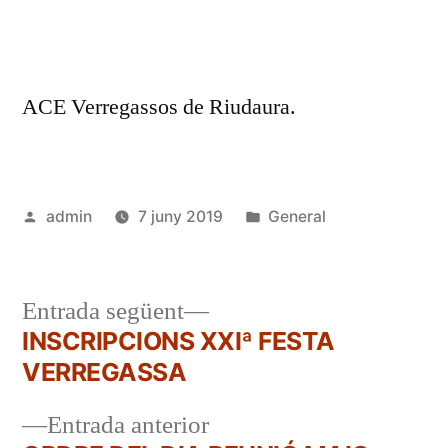
ACE Verregassos de Riudaura.
Publicat
Publicat
admin
7 juny 2019
General
per
en
Entrada
Entrada següent
següent:
INSCRIPCIONS XXIª FESTA
Navegació
VERREGASSA
d'entrades
Entrada
Entrada anterior