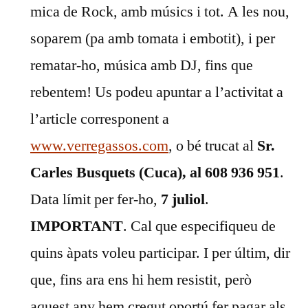
mica de Rock, amb músics i tot. A les nou,
soparem (pa amb tomata i embotit), i per
rematar-ho, música amb DJ, fins que
rebentem! Us podeu apuntar a l’activitat a
l’article corresponent a
www.verregassos.com
, o bé trucat al
Sr.
Carles Busquets (Cuca), al 608 936 951
.
Data límit per fer-ho,
7 juliol
.
IMPORTANT
. Cal que especifiqueu de
quins àpats voleu participar. I per últim, dir
que, fins ara ens hi hem resistit, però
aquest any hem cregut oportú fer pagar als