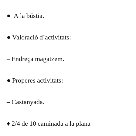
DEL
● A la bústia.
DIA
OCTUBRE
2019
● Valoració d’activitats:
– Endreça magatzem.
● Properes activitats:
– Castanyada.
♦ 2/4 de 10 caminada a la plana