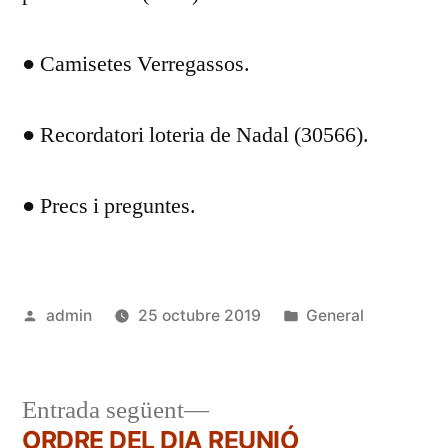
● Camisetes Verregassos.
● Recordatori loteria de Nadal (30566).
● Precs i preguntes.
Publicat
Publicat
admin
25 octubre 2019
General
per
en
Entrada
Entrada següent
següent:
ORDRE DEL DIA REUNIÓ