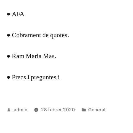
● AFA
● Cobrament de quotes.
● Ram Maria Mas.
● Precs i preguntes i
Publicat
Publicat
admin
28 febrer 2020
General
per
en