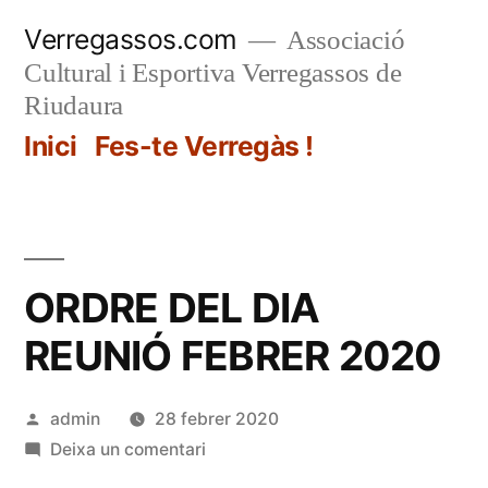
Vés
Verregassos.com
Associació
al
Cultural i Esportiva Verregassos de
contingut
Riudaura
Inici
Fes-te Verregàs !
ORDRE DEL DIA
REUNIÓ FEBRER 2020
Publicat
admin
28 febrer 2020
per
a
Deixa un comentari
ORDRE