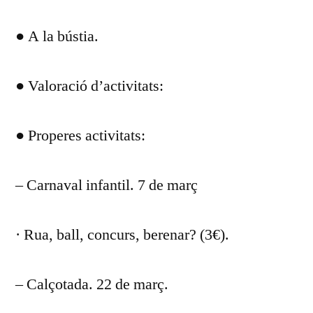
DEL
● A la bústia.
DIA
REUNIÓ
FEBRER
● Valoració d’activitats:
2020
● Properes activitats:
– Carnaval infantil. 7 de març
· Rua, ball, concurs, berenar? (3€).
– Calçotada. 22 de març.