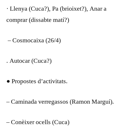
· Llenya (Cuca?), Pa (brioixet?), Anar a
comprar (dissabte matí?)
– Cosmocaixa (26/4)
. Autocar (Cuca?)
● Propostes d’activitats.
– Caminada verregassos (Ramon Marguí).
– Conèixer ocells (Cuca)