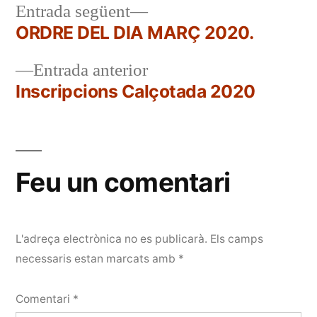
Entrada
Entrada següent
següent:
ORDRE DEL DIA MARÇ 2020.
Navegació
Entrada
Entrada anterior
d'entrades
anterior:
Inscripcions Calçotada 2020
Feu un comentari
L'adreça electrònica no es publicarà.
Els camps
necessaris estan marcats amb
*
Comentari
*