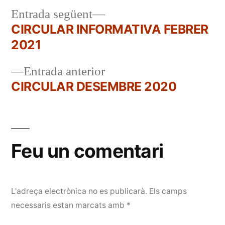
Entrada
Entrada següent
següent:
CIRCULAR INFORMATIVA FEBRER
Navegació
2021
d'entrades
Entrada
Entrada anterior
anterior:
CIRCULAR DESEMBRE 2020
Feu un comentari
L'adreça electrònica no es publicarà.
Els camps
necessaris estan marcats amb
*