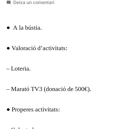
per
a
Deixa un comentari
ORDRE
DEL
● A la bústia.
DIA
DESEMBRE
20/GENER
● Valoració d’activitats:
21
– Loteria.
– Marató TV3 (donació de 500€).
● Properes activitats: