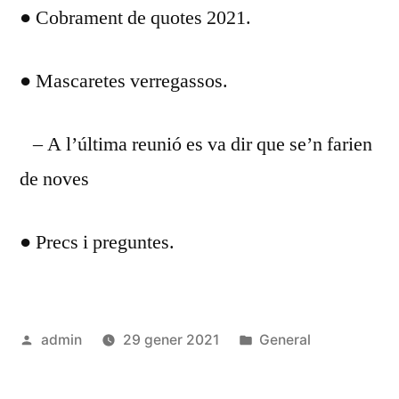
● Cobrament de quotes 2021.
● Mascaretes verregassos.
– A l’última reunió es va dir que se’n farien
de noves
● Precs i preguntes.
Publicat
Publicat
admin
29 gener 2021
General
per
en