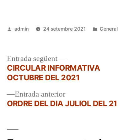
Publicat
Publicat
admin
24 setembre 2021
General
per
en
Entrada
Entrada següent
següent:
CIRCULAR INFORMATIVA
Navegació
OCTUBRE DEL 2021
d'entrades
Entrada
Entrada anterior
anterior:
ORDRE DEL DIA JULIOL DEL 21