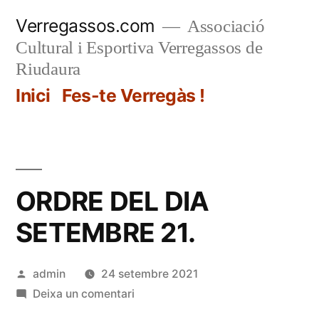
Vés
Verregassos.com
Associació
al
Cultural i Esportiva Verregassos de
contingut
Riudaura
Inici
Fes-te Verregàs !
ORDRE DEL DIA
SETEMBRE 21.
Publicat
admin
24 setembre 2021
per
a
Deixa un comentari
ORDRE