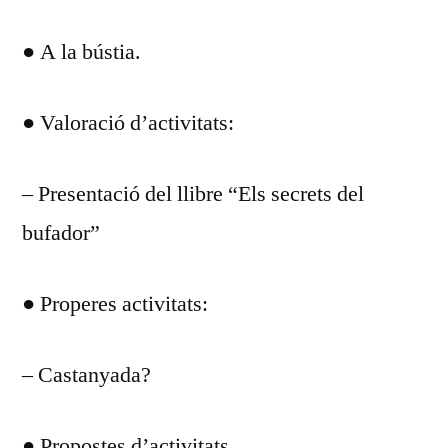
DEL
● A la bústia.
DIA
SETEMBRE
21.
● Valoració d’activitats:
– Presentació del llibre “Els secrets del
bufador”
● Properes activitats:
– Castanyada?
● Propostes d’activitats.