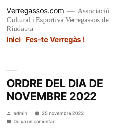
Vés
Verregassos.com
Associació
al
Cultural i Esportiva Verregassos de
contingut
Riudaura
Inici
Fes-te Verregàs !
ORDRE DEL DIA DE
NOVEMBRE 2022
Publicat
admin
25 novembre 2022
per
a
Deixa un comentari
ORDRE