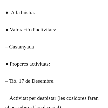
DEL
● A la bústia.
DIA
DE
NOVEMBRE
● Valoració d’activitats:
2022
– Castanyada
● Properes activitats:
– Tió. 17 de Desembre.
· Activitat per despistar (les cosidores faran
el pessebre al local social)