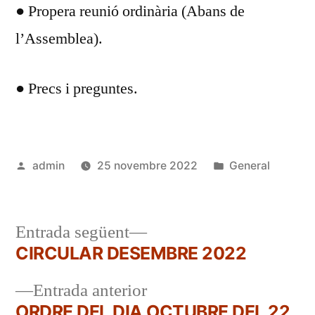
● Propera reunió ordinària (Abans de
l’Assemblea).
● Precs i preguntes.
Publicat
Publicat
admin
25 novembre 2022
General
per
en
Entrada
Entrada següent
següent:
CIRCULAR DESEMBRE 2022
Navegació
Entrada
Entrada anterior
d'entrades
anterior:
ORDRE DEL DIA OCTUBRE DEL 22