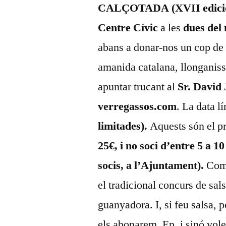
CALÇOTADA (XVII edici
Centre Cívic
a les
dues del 
abans a donar-nos un cop de 
amanida catalana, llonganiss
apuntar trucant al
Sr. David 
verregassos.com
. La data l
limitades).
Aquests són el pr
25€, i no soci d’entre 5 a 1
socis, a l’Ajuntament).
Com 
el tradicional concurs de sal
guanyadora. I, si feu salsa, p
els abonarem. Ep, i sinó vol