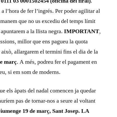
0111 03 0001502454 (oficina del firal)
.
 l’hora de fer l’ingrés. Per poder agilitar al
manem que no us excediu del temps límit
s apuntarem a la llista negra.
IMPORTANT
,
issions, millor que ens pagueu la quota
 això, allargarem el termini fins el dia de la
de març
. A més, podreu fer el pagament en
reu, si em som de moderns.
ue els àpats del nadal comencen ja quedar
auríem pas de tornar-nos a seure al voltant
Diumenge 19 de març, Sant Josep. LA