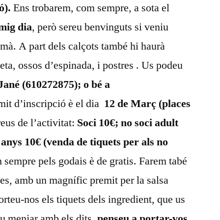
ó).
Ens trobarem, com sempre, a sota el
mig dia
, però sereu benvinguts si veniu
mà. A part dels calçots també hi haurà
eta, ossos d’espinada, i postres . Us podeu
Jané (610272875); o bé a
ímit d’inscripció è el dia
12 de Març (places
eus de l’activitat:
Soci 10€; no soci adult
0 anys 10€
(venda de tiquets per als no
sempre pels godais è de gratis. Farem tabé
ses, amb un magnífic premit per la salsa
orteu-nos els tiquets dels ingredient, que us
eu menjar amb els dits,
penseu a portar-vos