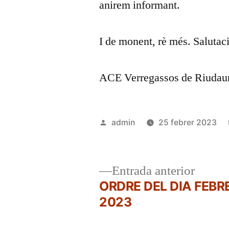
anirem informant.
I de monent, rè més. Salutac
ACE Verregassos de Riudau
Publicat
admin
25 febrer 2023
per
Entrad
Entrada anterior
anterio
ORDRE DEL DIA FEBR
Navegació
2023