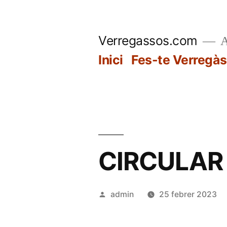
Vés
al
Verregassos.com
A
contingut
Inici
Fes-te Verregàs
CIRCULAR
Publicat
admin
25 febrer 2023
per