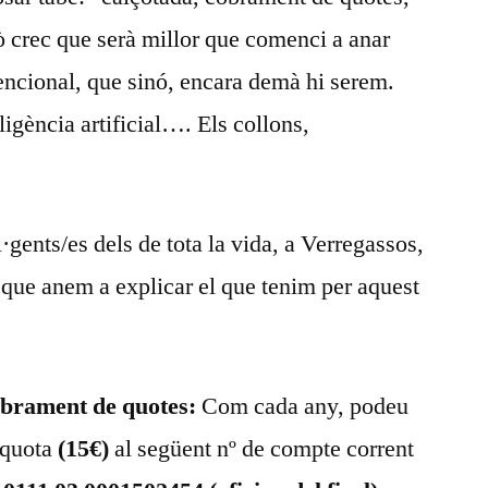
 crec que serà millor que comenci a anar
encional, que sinó, encara demà hi serem.
l·ligència artificial…. Els collons,
l·gents/es dels de tota la vida, a Verregassos,
 que anem a explicar el que tenim per aquest
obrament de quotes:
Com cada any, podeu
a quota
(15€)
al següent nº de compte corrent