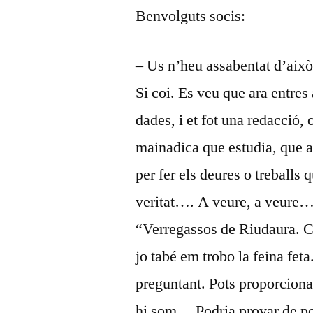
Benvolguts socis:
– Us n’heu assabentat d’això 
Si coi. Es veu que ara entres
dades, i et fot una redacció, o
mainadica que estudia, que ara
per fer els deures o treballs 
veritat…. A veure, a veure… 
“Verregassos de Riudaura. Ci
jo tabé em trobo la feina fet
preguntant. Pots proporcionar
hi som… Podria provar de po