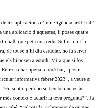
2023
de les aplicacions d’intel·ligència artificial?
 a una aplicació d’aquestes, li poses quatre
 treball, que peta un credu. Si fins i tot la
, de tot se n’hi diu estudiar, ho fa servir
que els hi posen a estudi. Mira que si fos
Entro a chat.openai.com/chat, i poso:
rcular informativa febrer 2023”, a veure si
a. “Ho sento, però no sé ben bé que estàs
 més context o aclarir la teva pregunta?”. Ja
sar tabé: “calçotada, cobrament de quotes,