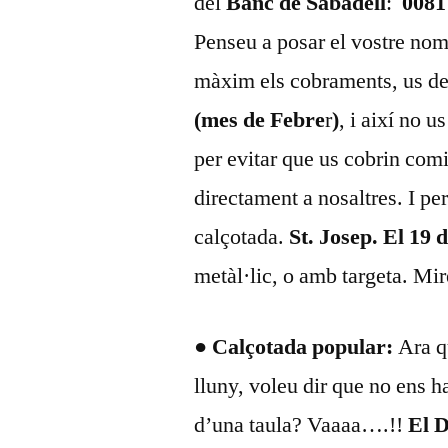
del
Banc de Sabadell
:
0081 
Penseu a posar el vostre nom a
màxim els cobraments, us de
(mes de Febre
r
)
, i així no u
per evitar que us cobrin com
directament a nosaltres. I per
calçotada.
St. Josep. El 19 
metàl·lic, o amb targeta. Mi
● Calçotada popular:
Ara q
lluny, voleu dir que no ens h
d’una taula? Vaaaa….!!
El 