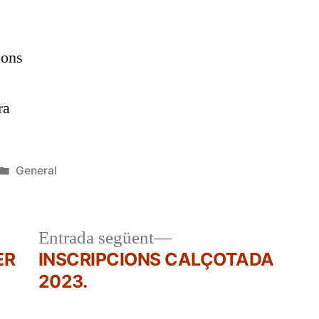
ions
ra
Publicat
General
en
a
Entrada
Entrada següent
r:
següent:
ER
INSCRIPCIONS CALÇOTADA
2023.