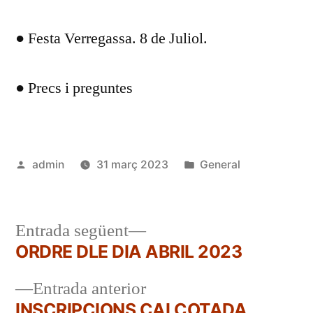
● Festa Verregassa. 8 de Juliol.
● Precs i preguntes
Publicat
Publicat
admin
31 març 2023
General
per
en
Entrada
Entrada següent
següent:
ORDRE DLE DIA ABRIL 2023
Navegació
Entrada
Entrada anterior
d'entrades
anterior:
INSCRIPCIONS CALÇOTADA