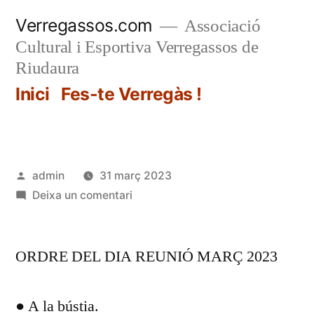
Vés
Verregassos.com
Associació
al
Cultural i Esportiva Verregassos de
contingut
Riudaura
Inici
Fes-te Verregàs !
Publicat
admin
31 març 2023
per
a
Deixa un comentari
ORDRE DEL DIA REUNIÓ MARÇ 2023
● A la bústia.