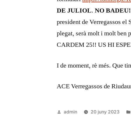
DE JULIOL
.
NO BADEU!
president de Verregassos el 
plegat, serà molt i molt be
CARDEM 25!! US HI ESPE
I de moment, rè més. Que ti
ACE Verregassos de Riudau
Publicat
admin
20 juny 2023
per