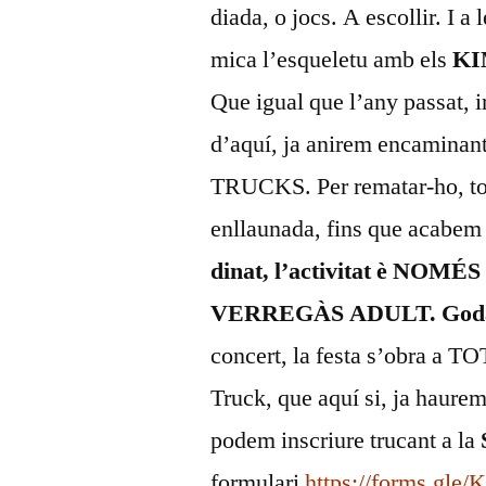
diada, o jocs. A escollir. I a
mica l’esqueletu amb els
KI
Que igual que l’any passat, i
d’aquí, ja anirem encaminan
TRUCKS. Per rematar-ho, to
enllaunada, fins que acabe
dinat, l’activitat è NOM
VERREGÀS ADULT. Godai
concert, la festa s’obra a 
Truck, que aquí si, ja haure
podem inscriure trucant a la
formulari
https://forms.g