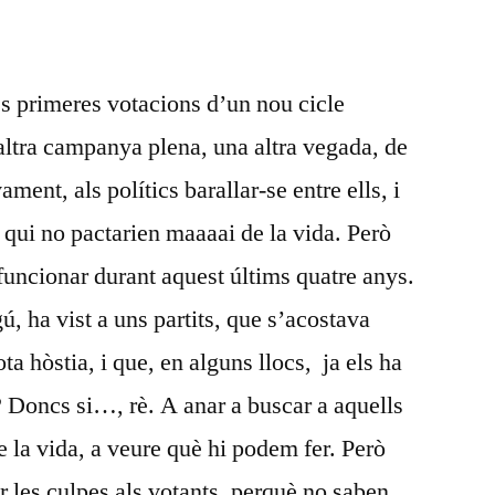
DEL
23
es primeres votacions d’un nou cicle
 altra campanya plena, una altra vegada, de
ent, als polítics barallar-se entre ells, i
b qui no pactarien maaaai de la vida. Però
funcionar durant aquest últims quatre anys.
ú, ha vist a uns partits, que s’acostava
ota hòstia, i que, en alguns llocs, ja els ha
 Doncs si…, rè. A anar a buscar a aquells
 la vida, a veure què hi podem fer. Però
ar les culpes als votants, perquè no saben