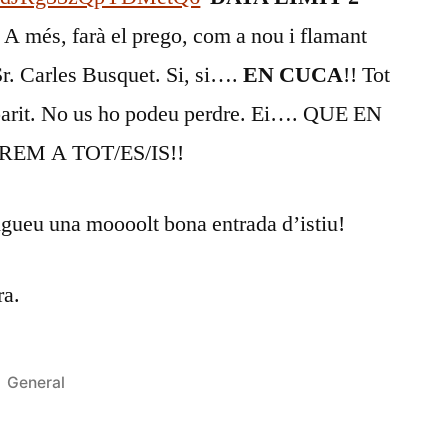
A més, farà el prego, com a nou i flamant
Sr. Carles Busquet. Si, si….
EN CUCA
!! Tot
n parit. No us ho podeu perdre. Ei…. QUE EN
REM A TOT/ES/IS!!
ngueu una moooolt bona entrada d’istiu!
ra.
Publicat
General
en