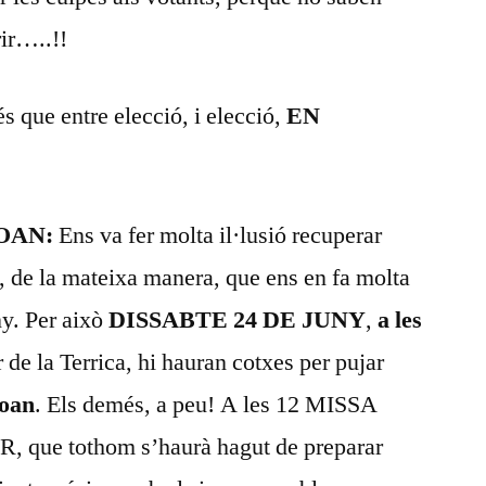
arir…..!!
 és que entre elecció, i elecció,
EN
JOAN:
Ens va fer molta il·lusió recuperar
t, de la mateixa manera, que ens en fa molta
ny. Per això
DISSABTE 24 DE JUNY
,
a les
er de la Terrica, hi hauran cotxes per pujar
Joan
. Els demés, a peu! A les 12 MISSA
, que tothom s’haurà hagut de preparar