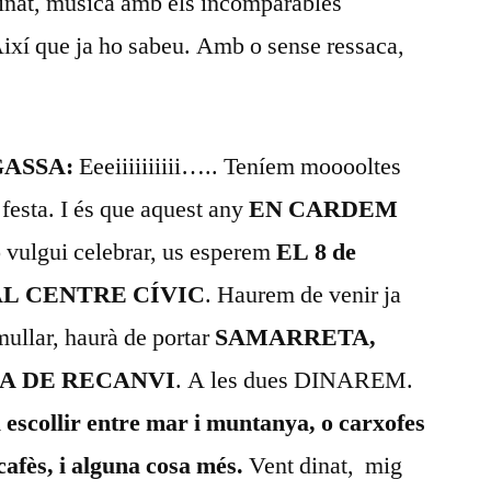
dinat, música amb els incomparables
Així que ja ho sabeu. Amb o sense ressaca,
GASSA:
Eeeiiiiiiiiii….. Teníem mooooltes
 festa. I és que aquest any
EN CARDEM
 vulgui celebrar, us esperem
EL 8 de
í AL CENTRE CÍVIC
. Haurem de venir ja
mullar, haurà de portar
SAMARRETA,
DA DE RECANVI
. A les dues DINAREM.
 escollir entre mar i muntanya, o carxofes
 cafès, i alguna cosa més.
Vent dinat, mig