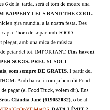
 les 6 de la tarda, serà el torn de moure una
M BAPPERY I ELS BAND THE COOL
.
nicien gira mundial a la nostra festa. Des
t cap a l’hora de sopar amb FOOD
t plegat, amb una mica de música
m de petar del tot. IMPORTANT.
Fins havent
ÉS PER SOCIS. PREU 5€ SOCI
s, som sempre DE GRATIS
. I partir del
TOTHOM. Amb barra, i com ja hem dit Food
m de pagar (el Food Truck, volem dir). Ens
Srta. Clàudia Jané (619052032)
, o bé al
le/KdJRg33zQpYDMetQ6
DATA LÍMIT 2