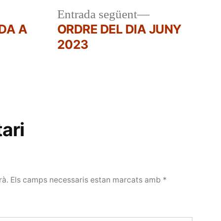
a
Entrada
Entrada següent
r:
següent:
DA A
ORDRE DEL DIA JUNY
2023
ari
rà.
Els camps necessaris estan marcats amb
*