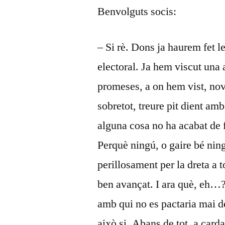
Benvolguts socis:
– Si rè. Dons ja haurem fet l
electoral. Ja hem viscut una
promeses, a on hem vist, novam
sobretot, treure pit dient am
alguna cosa no ha acabat de 
Perquè ningú, o gaire bé ning
perillosament per la dreta a t
ben avançat. I ara què, eh…?
amb qui no es pactaria mai de
això si. Abans de tot, a card