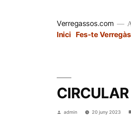
Vés
al
Verregassos.com
A
contingut
Inici
Fes-te Verregàs
CIRCULAR 
Publicat
admin
20 juny 2023
per