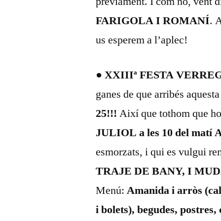
prèviament. I com no, vent 
FARIGOLA I ROMANÍ
. 
us esperem a l’aplec!
● XXIIIª FESTA VERRE
ganes de que arribés aquesta
25!!!
Així que tothom que ho
JULIOL a les 10 del mat
esmorzats, i qui es vulgui re
TRAJE DE BANY, I MU
Menú:
Amanida i arròs (cal
i bolets), begudes, postres,