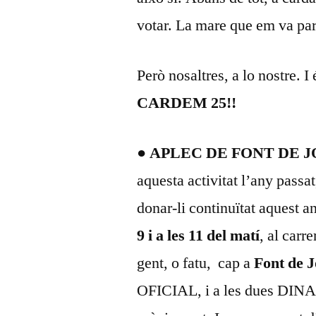
votar. La mare que em va p
Però nosaltres, a lo nostre. I
CARDEM 25!!
● APLEC DE FONT DE 
aquesta activitat l’any passa
donar-li continuïtat aquest a
9 i a les 11
del matí
, al carr
gent, o fatu, cap a
Font de 
OFICIAL, i a les dues DINAR