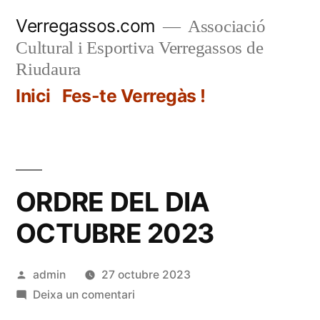
Vés
Verregassos.com
Associació
al
Cultural i Esportiva Verregassos de
contingut
Riudaura
Inici
Fes-te Verregàs !
ORDRE DEL DIA
OCTUBRE 2023
Publicat
admin
27 octubre 2023
per
a
Deixa un comentari
ORDRE