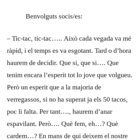
DESEMBRE
Benvolguts socis/es:
DEL
2023
– Tic-tac, tic-tac….. Això cada vegada va mé
ràpid, i el temps es va esgotant. Tard o d’hora
haurem de decidir. Que si, que si…. Que
tenim encara l’esperit tot lo jove que volgueu.
Però un esperit que a la majoria de
verregassos, si no ha superat ja els 50 tacos,
poc li falta. Per tant…., haurem d’anar
espavilant. Però…. Què fem, eh…? Què
cardem…? En mans de qui deixem el nostre