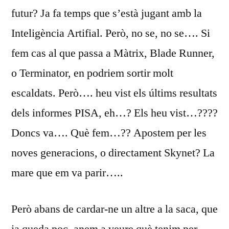
futur? Ja fa temps que s’està jugant amb la
Inteligència Artifial. Però, no se, no se…. Si
fem cas al que passa a Màtrix, Blade Runner,
o Terminator, en podriem sortir molt
escaldats. Però…. heu vist els últims resultats
dels informes PISA, eh…? Els heu vist…????
Doncs va…. Què fem…?? Apostem per les
noves generacions, o directament Skynet? La
mare que em va parir…..
Però abans de cardar-ne un altre a la saca, que
ja queda poc, anem a veure què tenim per