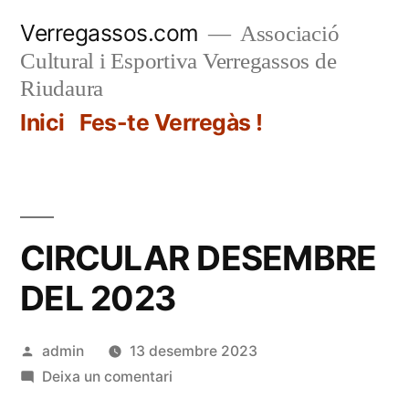
Vés
Verregassos.com
Associació
al
Cultural i Esportiva Verregassos de
contingut
Riudaura
Inici
Fes-te Verregàs !
CIRCULAR DESEMBRE
DEL 2023
Publicat
admin
13 desembre 2023
per
a
Deixa un comentari
CIRCULAR