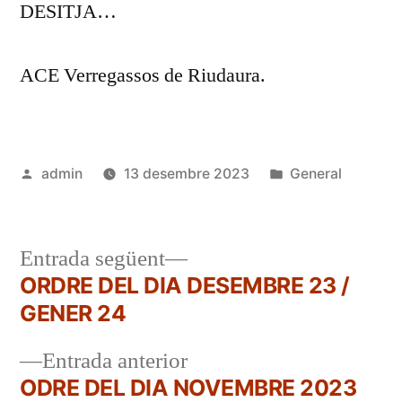
DESITJA…
ACE Verregassos de Riudaura.
Publicat
Publicat
admin
13 desembre 2023
General
per
en
Entrada
Entrada següent
següent:
ORDRE DEL DIA DESEMBRE 23 /
Navegació
GENER 24
d'entrades
Entrada
Entrada anterior
anterior:
ODRE DEL DIA NOVEMBRE 2023