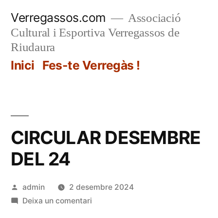
Vés
Verregassos.com
Associació
al
Cultural i Esportiva Verregassos de
contingut
Riudaura
Inici
Fes-te Verregàs !
CIRCULAR DESEMBRE
DEL 24
Publicat
admin
2 desembre 2024
per
a
Deixa un comentari
CIRCULAR