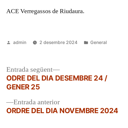
ACE Verregassos de Riudaura.
Publicat
Publicat
admin
2 desembre 2024
General
per
en
Entrada
Entrada següent
següent:
ODRE DEL DIA DESEMBRE 24 /
Navegació
GENER 25
d'entrades
Entrada
Entrada anterior
anterior:
ORDRE DEL DIA NOVEMBRE 2024