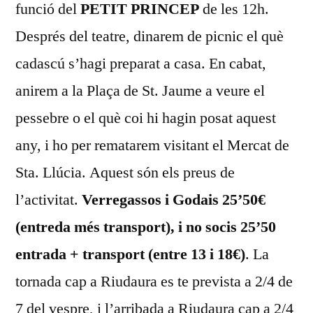
funció del
PETIT PRINCEP
de les 12h.
Després del teatre, dinarem de picnic el què
cadascú s’hagi preparat a casa. En cabat,
anirem a la Plaça de St. Jaume a veure el
pessebre o el què coi hi hagin posat aquest
any, i ho per rematarem visitant el Mercat de
Sta. Llúcia. Aquest són els preus de
l’activitat.
Verregassos i Godais 25’50€
(entreda més transport), i no socis 25’50
entrada + transport (entre 13 i 18€)
. La
tornada cap a Riudaura es te prevista a 2/4 de
7 del vespre, i l’arribada a Riudaura cap a 2/4