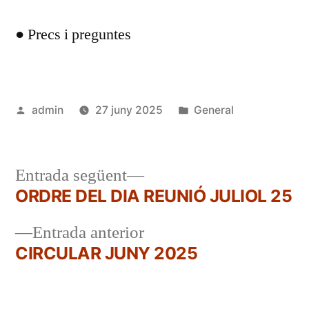
● Precs i preguntes
Publicat
Publicat
admin
27 juny 2025
General
per
en
Entrada
Entrada següent
següent:
ORDRE DEL DIA REUNIÓ JULIOL 25
Navegació
Entrada
Entrada anterior
d'entrades
anterior:
CIRCULAR JUNY 2025