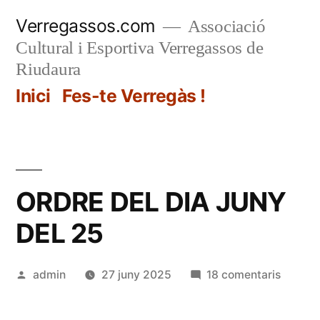
Vés
Verregassos.com
Associació
al
Cultural i Esportiva Verregassos de
contingut
Riudaura
Inici
Fes-te Verregàs !
ORDRE DEL DIA JUNY
DEL 25
Publicat
a
admin
27 juny 2025
18 comentaris
per
ORDRE
DEL