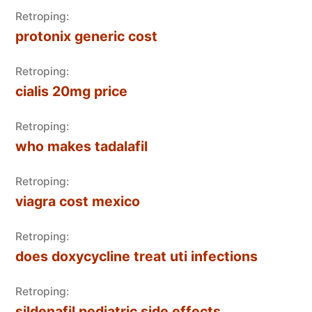
Retroping:
protonix generic cost
Retroping:
cialis 20mg price
Retroping:
who makes tadalafil
Retroping:
viagra cost mexico
Retroping:
does doxycycline treat uti infections
Retroping:
sildenafil pediatric side effects