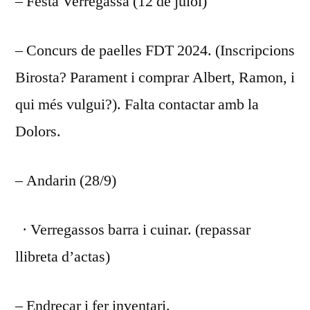
– Festa Verregassa (12 de juiol)
– Concurs de paelles FDT 2024. (Inscripcions
Birosta? Parament i comprar Albert, Ramon, i
qui més vulgui?). Falta contactar amb la
Dolors.
– Andarin (28/9)
· Verregassos barra i cuinar. (repassar
llibreta d’actas)
– Endreçar i fer inventari.