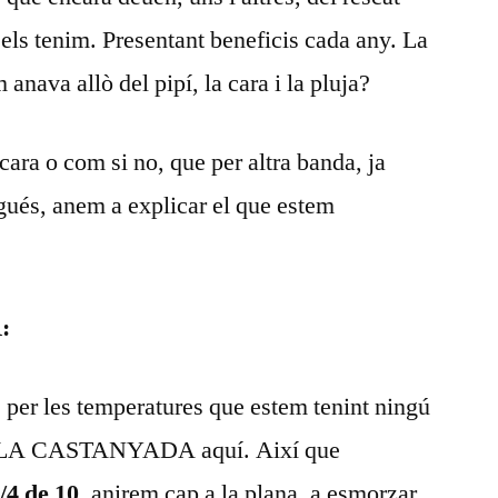
 els tenim. Presentant beneficis cada any. La
nava allò del pipí, la cara i la pluja?
 cara o com si no, que per altra banda, ja
gués, anem a explicar el que estem
:
 per les temperatures que estem tenint ningú
nir LA CASTANYADA aquí. Així que
/4 de 10
, anirem cap a la plana, a esmorzar