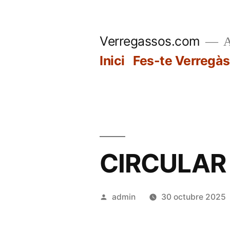
Vés
al
Verregassos.com
A
contingut
Inici
Fes-te Verregàs
CIRCULAR
Publicat
admin
30 octubre 2025
per