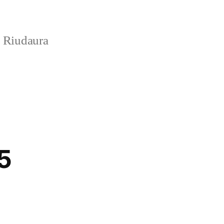
e Riudaura
5