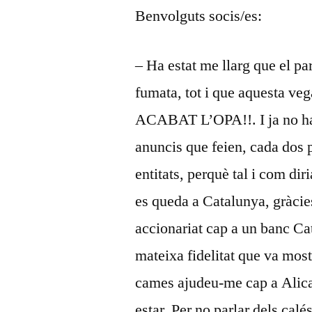
Benvolguts socis/es:
– Ha estat me llarg que el pa
fumata, tot i que aquesta veg
ACABAT L’OPA!!. I ja no ha
anuncis que feien, cada dos pe
entitats, perquè tal i com di
es queda a Catalunya, gràcies 
accionariat cap a un banc C
mateixa fidelitat que va most
cames ajudeu-me cap a Alican
estar. Per no parlar dels calé