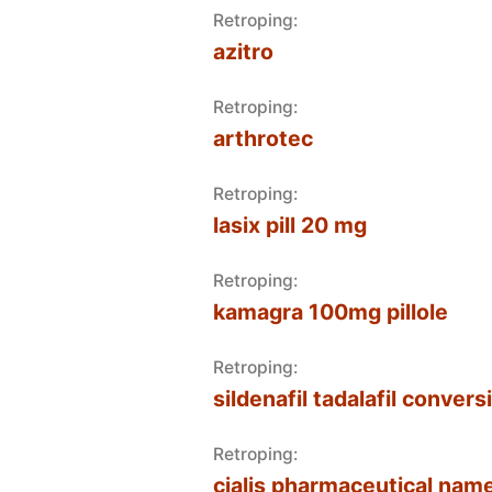
Retroping:
azitro
Retroping:
arthrotec
Retroping:
lasix pill 20 mg
Retroping:
kamagra 100mg pillole
Retroping:
sildenafil tadalafil convers
Retroping:
cialis pharmaceutical nam