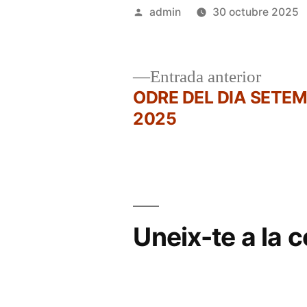
Publicat
admin
30 octubre 2025
per
Entrad
Entrada anterior
anterio
ODRE DEL DIA SETE
Navegació
2025
d'entrades
Uneix-te a la 