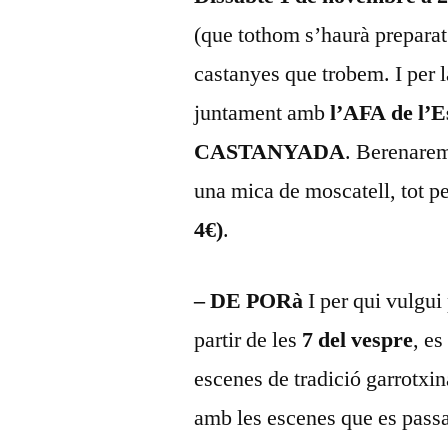
(que tothom s’haurà preparat p
castanyes que trobem. I per l
juntament amb
l’AFA de l’E
CASTANYADA
. Berenarem
una mica de moscatell, tot 
4€)
.
– DE POR
à
I per qui vulgu
partir de les
7 del vespre
, es
escenes de tradició garrotxin
amb les escenes que es passa