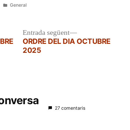
Publicat
General
en
a
Entrada
Entrada següent
r:
següent:
MBRE
ORDRE DEL DIA OCTUBRE
2025
conversa
27 comentaris