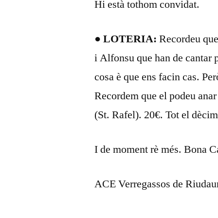
Hi està tothom convidat.
● LOTERIA:
Recordeu que 
i Alfonsu que han de cantar 
cosa è que ens facin cas. Pe
Recordem que el podeu anar a
(St. Rafel). 20€. Tot el dèci
I de moment rè més. Bona Ca
ACE Verregassos de Riud