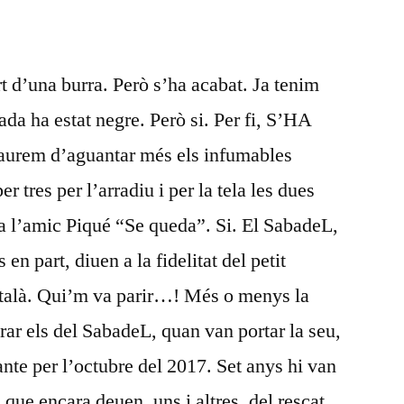
DEL
2025
rt d’una burra. Però s’ha acabat. Ja tenim
ada ha estat negre. Però si. Per fi, S’HA
urem d’aguantar més els infumables
r tres per l’arradiu i per la tela les dues
ria l’amic Piqué “Se queda”. Si. El SabadeL,
en part, diuen a la fidelitat del petit
atalà. Qui’m va parir…! Més o menys la
rar els del SabadeL, quan van portar la seu,
te per l’octubre del 2017. Set anys hi van
s que encara deuen, uns i altres, del rescat