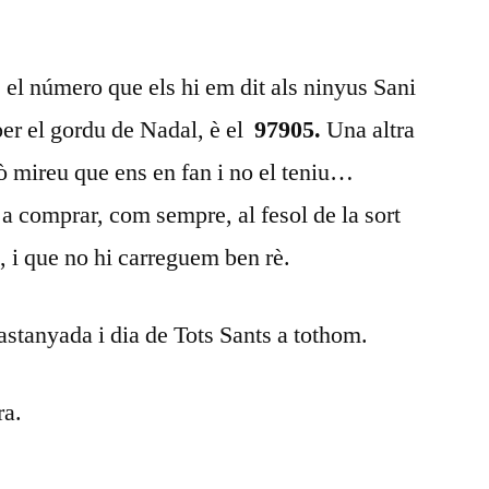
el número que els hi em dit als ninyus Sani
per el gordu de Nadal, è el
97905.
Una altra
rò mireu que ens en fan i no el teniu…
 comprar, com sempre, al fesol de la sort
m, i que no hi carreguem ben rè.
stanyada i dia de Tots Sants a tothom.
aura.