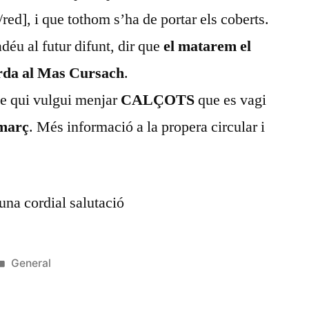
], i que tothom s’ha de portar els coberts.
adéu al futur difunt, dir que
el matarem el
tarda al Mas Cursach
.
ue qui vulgui menjar
CALÇOTS
que es vagi
 març
. Més informació a la propera circular i
na cordial salutació
Publicat
General
en