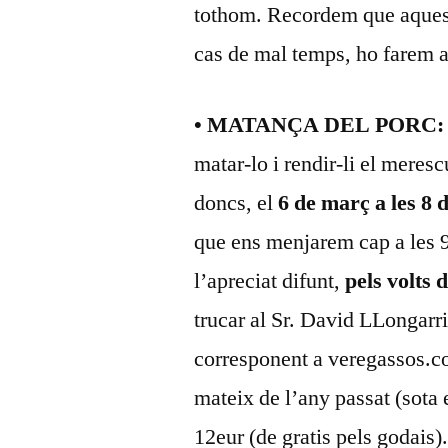
tothom. Recordem que aquesta
cas de mal temps, ho farem a
• MATANÇA DEL PORC:
matar-lo i rendir-li el meres
doncs, el
6 de març a les 8 
que ens menjarem cap a les 9.
l’apreciat difunt,
pels volts 
trucar al Sr. David LLongarri
corresponent a veregassos.
mateix de l’any passat (sota e
12eur (de gratis pels godais)