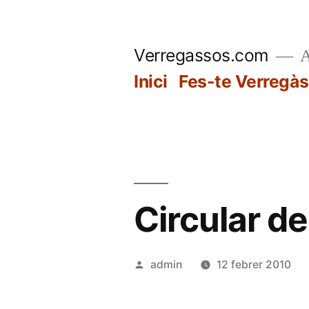
Vés
al
Verregassos.com
A
contingut
Inici
Fes-te Verregàs
Circular d
Publicat
admin
12 febrer 2010
per