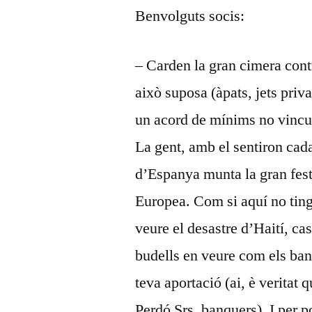
Benvolguts socis:
– Carden la gran cimera cont
això suposa (àpats, jets priv
un acord de mínims no vincul
La gent, amb el sentiron cad
d’Espanya munta la gran fest
Europea. Com si aquí no ting
veure el desastre d’Haití, c
budells en veure com els ban
teva aportació (ai, è veritat 
Perdó Srs. banquers). I per 