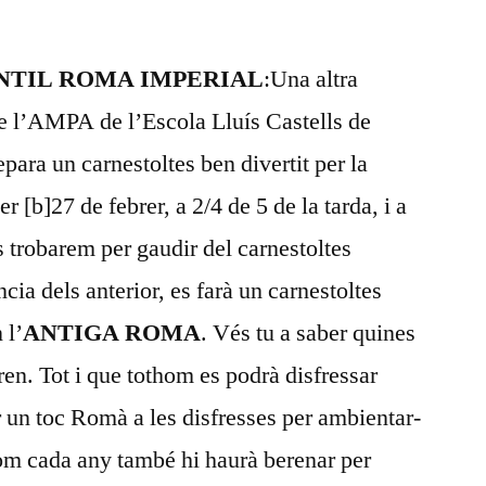
NTIL ROMA IMPERIAL
:Una altra
e l’AMPA de l’Escola Lluís Castells de
ara un carnestoltes ben divertit per la
 [b]27 de febrer, a 2/4 de 5 de la tarda, i a
s trobarem per gaudir del carnestoltes
ncia dels anterior, es farà un carnestoltes
 l’
ANTIGA ROMA
. Vés tu a saber quines
n. Tot i que tothom es podrà disfressar
r un toc Romà a les disfresses per ambientar-
m cada any també hi haurà berenar per