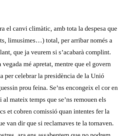
Febrer
2010
ra el canvi climàtic, amb tota la despesa que
ats, limusimes…) total, per arribar només a
ant, que ja veurem si s’acabarà complint.
a vegada mé apretat, mentre que el govern
a per celebrar la presidència de la Unió
uessin prou feina. Se’ns encongeix el cor en
asi al mateix temps que se’ns remouen els
cs et cobren comissió quan intentes fer la
que van dir que si reclamaves te la tornaven.
postres, ara ens assabentem que no podrem