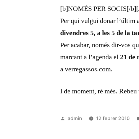
[b]NOMÉS PER SOCIS[/b][/red
Per qui vulgui donar l’últim 
divendres 5, a les 5 de la 
Per acabar, només dir-vos q
marcant a l’agenda el
21 de
a verregassos.com.
I de moment, rè més. Rebeu u
Publicat
admin
12 febrer 2010
per