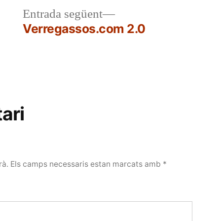
a
Entrada
Entrada següent
r:
següent:
Verregassos.com 2.0
ari
rà.
Els camps necessaris estan marcats amb
*