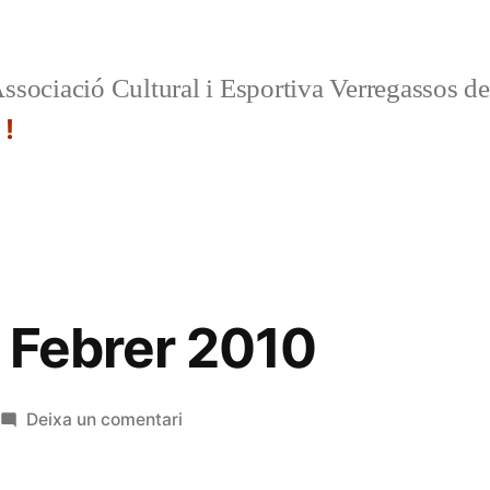
ssociació Cultural i Esportiva Verregassos d
 !
e Febrer 2010
a
Deixa un comentari
Circular
de