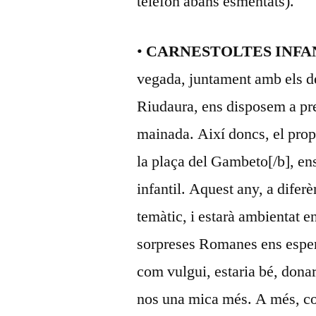
telèfon abans esmentats).
•
CARNESTOLTES INFA
vegada, juntament amb els d
Riudaura, ens disposem a prep
mainada. Així doncs, el proper
la plaça del Gambeto[/b], en
infantil. Aquest any, a diferè
temàtic, i estarà ambientat en
sorpreses Romanes ens espere
com vulgui, estaria bé, dona
nos una mica més. A més, co