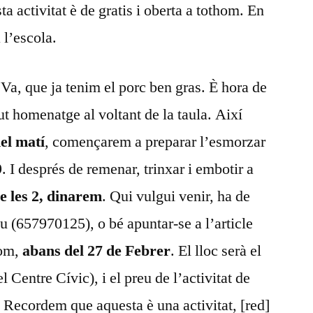
 activitat è de gratis i oberta a tothom. En
 l’escola.
Va, que ja tenim el porc ben gras. È hora de
cut homenatge al voltant de la taula. Així
del matí
, començarem a preparar l’esmorzar
 I després de remenar, trinxar i embotir a
de les 2, dinarem
. Qui vulgui venir, ha de
u (657970125), o bé apuntar-se a l’article
com,
abans del 27 de Febrer
. El lloc serà el
l Centre Cívic), i el preu de l’activitat de
. Recordem que aquesta è una activitat, [red]