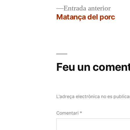
Entrad
Entrada anterior
anterio
Matança del porc
Navegació
d'entrades
Feu un coment
L'adreça electrònica no es publica
Comentari
*