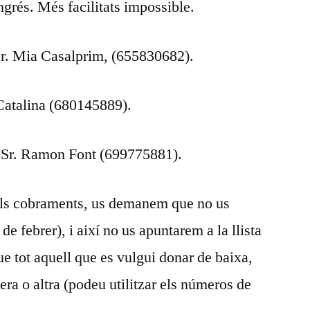
ingrés. Més facilitats impossible.
 Sr. Mia Casalprim, (655830682).
Catalina (680145889).
, Sr. Ramon Font (699775881).
 els cobraments, us demanem que no us
e febrer), i així no us apuntarem a la llista
e tot aquell que es vulgui donar de baixa,
a o altra (podeu utilitzar els números de