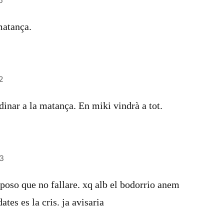
6
matança.
2
dinar a la matança. En miki vindrà a tot.
13
poso que no fallare. xq alb el bodorrio anem
dates es la cris. ja avisaria