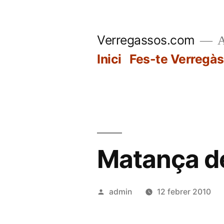
Vés
al
Verregassos.com
A
contingut
Inici
Fes-te Verregàs
Matança de
Publicat
admin
12 febrer 2010
per