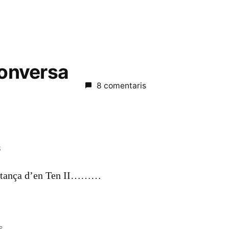
conversa
8 comentaris
8
atança d’en Ten II………