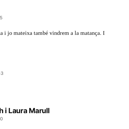
45
a i jo mateixa també vindrem a la matança. I
53
h i Laura Marull
00