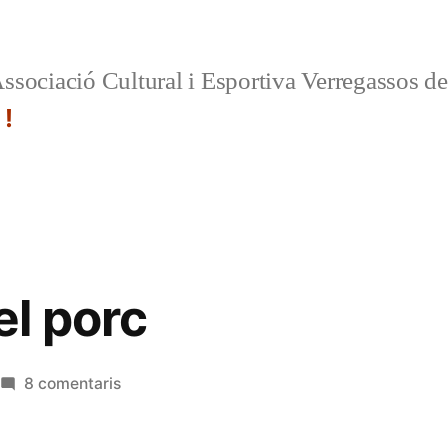
ssociació Cultural i Esportiva Verregassos d
 !
l porc
a
8 comentaris
Matança
del