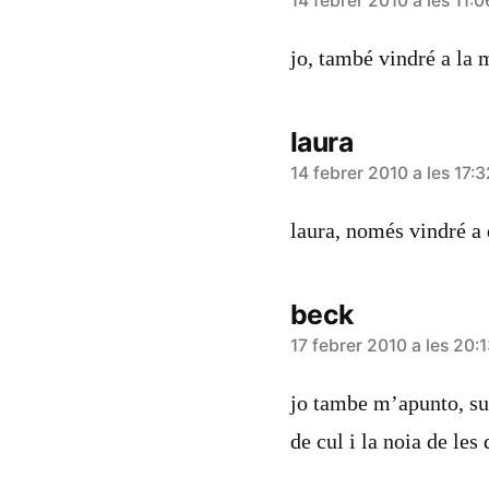
diu:
14 febrer 2010 a les 11:0
jo, també vindré a la 
laura
diu:
14 febrer 2010 a les 17:3
laura, només vindré a 
beck
diu:
17 febrer 2010 a les 20:
jo tambe m’apunto, su
de cul i la noia de les 