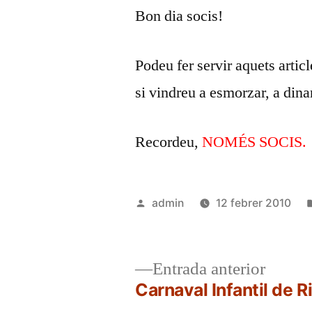
Bon dia socis!
Podeu fer servir aquets artic
si vindreu a esmorzar, a dina
Recordeu,
NOMÉS SOCIS.
Publicat
admin
12 febrer 2010
per
Entrad
Entrada anterior
anterio
Carnaval Infantil de 
Navegació