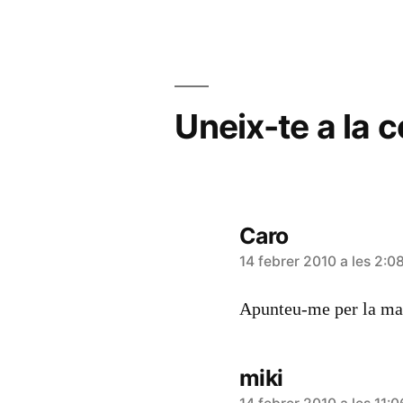
d'entrades
Uneix-te a la 
Caro
diu:
14 febrer 2010 a les 2:0
Apunteu-me per la m
miki