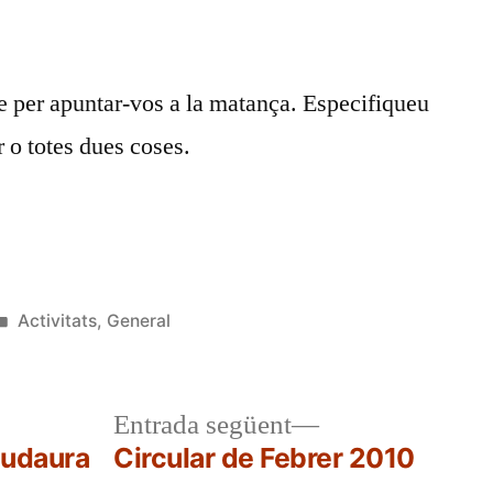
porc
le per apuntar-vos a la matança. Especifiqueu
r o totes dues coses.
Publicat
Activitats
,
General
en
a
Entrada
Entrada següent
r:
següent:
Riudaura
Circular de Febrer 2010