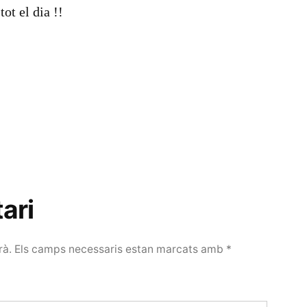
ot el dia !!
ari
rà.
Els camps necessaris estan marcats amb
*