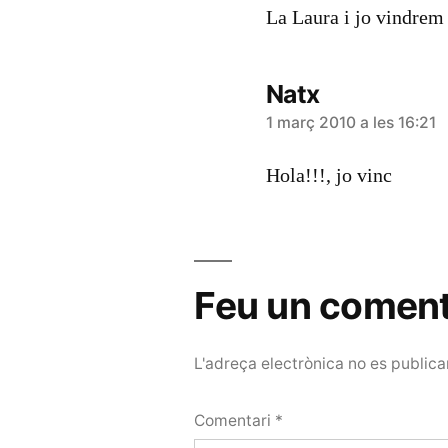
La Laura i jo vindrem t
Natx
diu:
1 març 2010 a les 16:21
Hola!!!, jo vinc
Feu un coment
L'adreça electrònica no es publica
Comentari
*