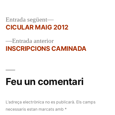
per
en
Entrada
Entrada següent
següent:
CICULAR MAIG 2012
Navegació
Entrada
Entrada anterior
d'entrades
anterior:
INSCRIPCIONS CAMINADA
Feu un comentari
L'adreça electrònica no es publicarà.
Els camps
necessaris estan marcats amb
*