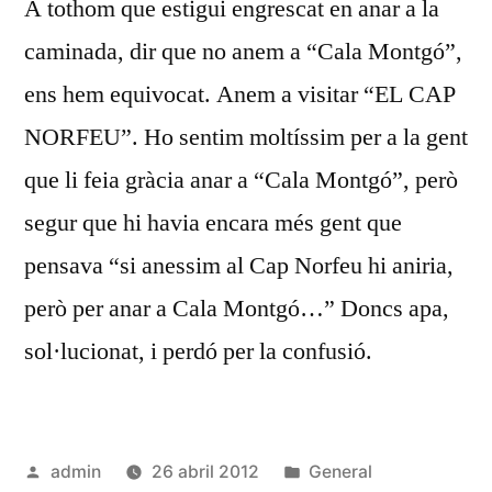
A tothom que estigui engrescat en anar a la
caminada, dir que no anem a “Cala Montgó”,
ens hem equivocat. Anem a visitar “EL CAP
NORFEU”. Ho sentim moltíssim per a la gent
que li feia gràcia anar a “Cala Montgó”, però
segur que hi havia encara més gent que
pensava “si anessim al Cap Norfeu hi aniria,
però per anar a Cala Montgó…” Doncs apa,
sol·lucionat, i perdó per la confusió.
Publicat
Publicat
admin
26 abril 2012
General