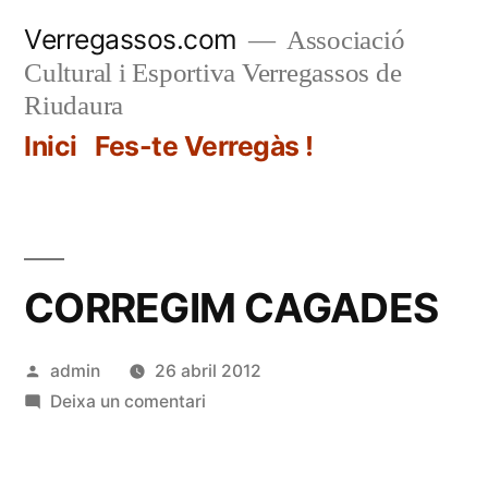
Vés
Verregassos.com
Associació
al
Cultural i Esportiva Verregassos de
contingut
Riudaura
Inici
Fes-te Verregàs !
CORREGIM CAGADES
Publicat
admin
26 abril 2012
per
a
Deixa un comentari
CORREGIM
CAGADES