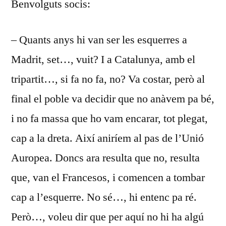
Benvolguts socis:
2012
– Quants anys hi van ser les esquerres a
Madrit, set…, vuit? I a Catalunya, amb el
tripartit…, si fa no fa, no? Va costar, però al
final el poble va decidir que no anàvem pa bé,
i no fa massa que ho vam encarar, tot plegat,
cap a la dreta. Així aniríem al pas de l’Unió
Auropea. Doncs ara resulta que no, resulta
que, van el Francesos, i comencen a tombar
cap a l’esquerre. No sé…, hi entenc pa ré.
Però…, voleu dir que per aquí no hi ha algú