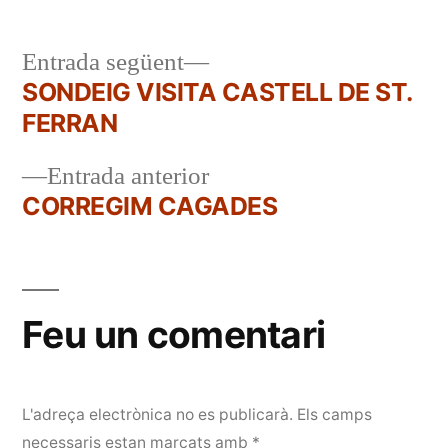
Entrada
Entrada següent
següent:
SONDEIG VISITA CASTELL DE ST.
Navegació
FERRAN
d'entrades
Entrada
Entrada anterior
anterior:
CORREGIM CAGADES
Feu un comentari
L'adreça electrònica no es publicarà.
Els camps
necessaris estan marcats amb
*