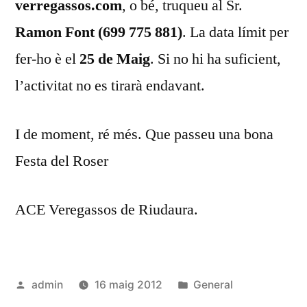
verregassos.com
, o bé, truqueu al Sr.
Ramon Font (699 775 881)
. La data límit per
fer-ho è el
25 de Maig
. Si no hi ha suficient,
l’activitat no es tirarà endavant.
I de moment, ré més. Que passeu una bona
Festa del Roser
ACE Veregassos de Riudaura.
Publicat
Publicat
admin
16 maig 2012
General
per
en