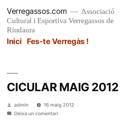
Vés
Verregassos.com
Associació
al
Cultural i Esportiva Verregassos de
contingut
Riudaura
Inici
Fes-te Verregàs !
CICULAR MAIG 2012
Publicat
admin
16 maig 2012
per
a
Deixa un comentari
CICULAR
MAIG