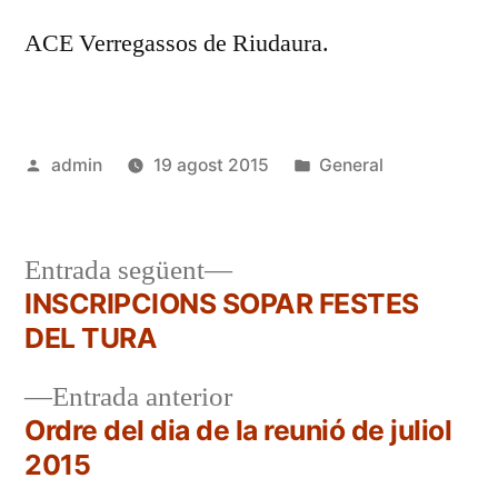
ACE Verregassos de Riudaura.
Publicat
Publicat
admin
19 agost 2015
General
per
en
Entrada
Entrada següent
següent:
INSCRIPCIONS SOPAR FESTES
Navegació
DEL TURA
d'entrades
Entrada
Entrada anterior
anterior:
Ordre del dia de la reunió de juliol
2015