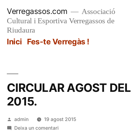
Vés
Verregassos.com
Associació
al
Cultural i Esportiva Verregassos de
contingut
Riudaura
Inici
Fes-te Verregàs !
CIRCULAR AGOST DEL
2015.
Publicat
admin
19 agost 2015
per
a
Deixa un comentari
CIRCULAR