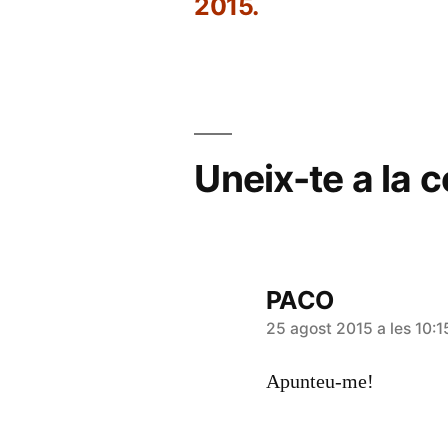
Navegació
2015.
d'entrades
Uneix-te a la 
PACO
diu:
25 agost 2015 a les 10:1
Apunteu-me!