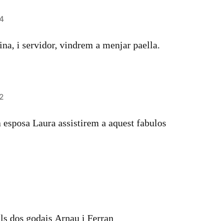
54
ina, i servidor, vindrem a menjar paella.
02
 esposa Laura assistirem a aquest fabulos
8
els dos godais Arnau i Ferran