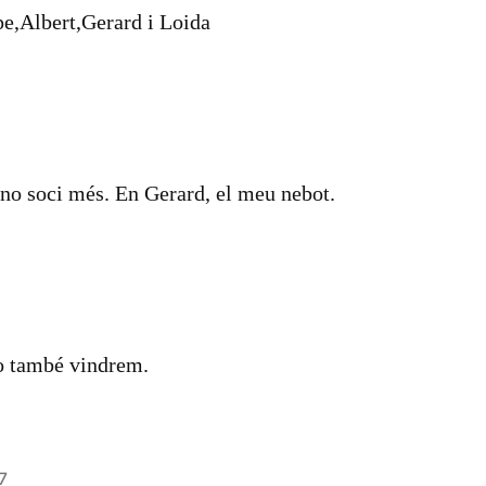
pe,Albert,Gerard i Loida
no soci més. En Gerard, el meu nebot.
jo també vindrem.
7