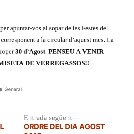
FESTES
DEL
TURA
 per apuntar-vos al sopar de les Festes del
 corresponent a la circular d’aquest mes. La
 proper
30 d’Agost
.
PENSEU A VENIR
MISETA DE VERREGASSOS!!
Publicat
General
en
a
Entrada
Entrada següent
r:
següent:
L
ORDRE DEL DIA AGOST