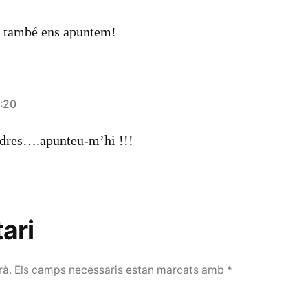
au també ens apuntem!
8:20
endres….apunteu-m’hi !!!
ari
rà.
Els camps necessaris estan marcats amb
*