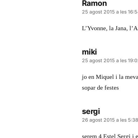
Ramon
diu:
25 agost 2015 a les 16:
L’Yvonne, la Jana, l’A
miki
diu:
25 agost 2015 a les 19:
jo en Miquel i la meva
sopar de festes
sergi
diu:
26 agost 2015 a les 5:3
serem 4 Estel Sergi i 