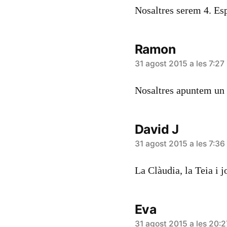
Nosaltres serem 4. Es
Ramon
diu:
31 agost 2015 a les 7:27
Nosaltres apuntem un 
David J
diu:
31 agost 2015 a les 7:36
La Clàudia, la Teia i 
Eva
diu:
31 agost 2015 a les 20:2