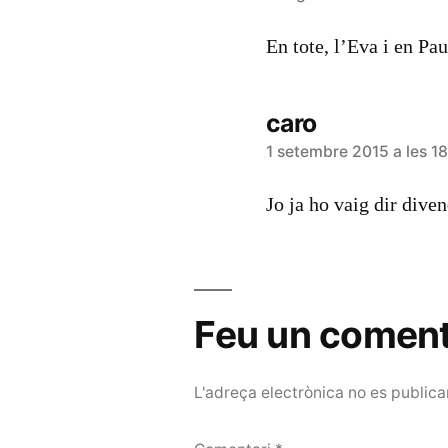
En tote, l’Eva i en P
caro
diu:
1 setembre 2015 a les 1
Jo ja ho vaig dir div
Feu un coment
L'adreça electrònica no es publica