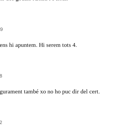
39
ens hi apuntem. Hi serem tots 4.
48
egurament també xo no ho puc dir del cert.
42