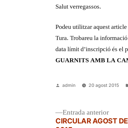
Salut verregassos.
Podeu utilitzar aquest article
Tura. Trobareu la informació
data límit d’inscripció és el
GUARNITS AMB LA CA
Publicat
admin
20 agost 2015
per
Entrad
Entrada anterior
anterio
CIRCULAR AGOST DE