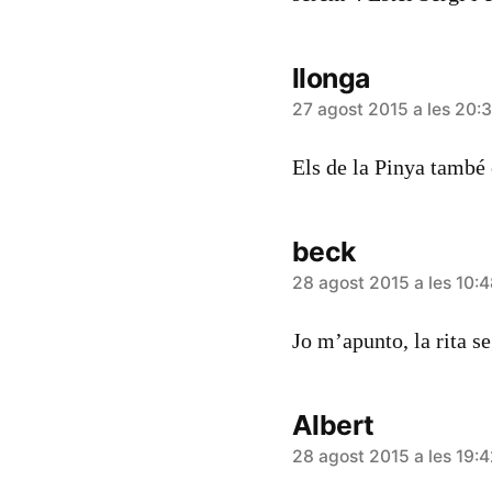
llonga
diu:
27 agost 2015 a les 20:
Els de la Pinya també 
beck
diu:
28 agost 2015 a les 10:
Jo m’apunto, la rita s
Albert
diu:
28 agost 2015 a les 19: