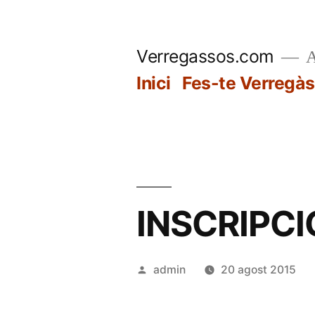
Vés
al
Verregassos.com
A
contingut
Inici
Fes-te Verregàs
INSCRIPCI
Publicat
admin
20 agost 2015
per