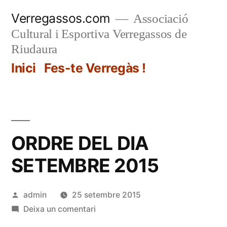
Vés
Verregassos.com
Associació
al
Cultural i Esportiva Verregassos de
contingut
Riudaura
Inici
Fes-te Verregàs !
ORDRE DEL DIA
SETEMBRE 2015
Publicat
admin
25 setembre 2015
per
a
Deixa un comentari
ORDRE