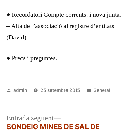
● Recordatori Compte corrents, i nova junta.
– Alta de l’associació al registre d’entitats
(David)
● Precs i preguntes.
Publicat
Publicat
admin
25 setembre 2015
General
per
en
Entrada
Entrada següent
següent:
SONDEIG MINES DE SAL DE