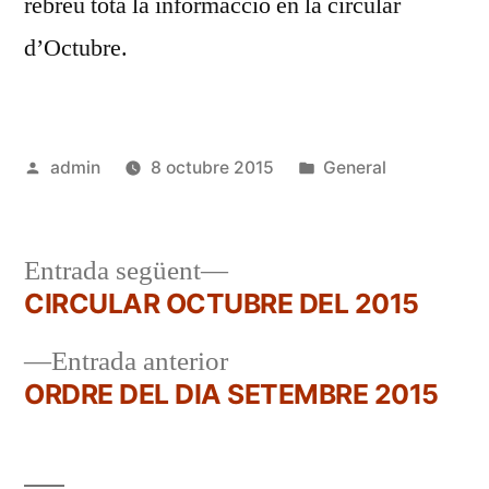
rebreu tota la informacció en la circular
d’Octubre.
Publicat
Publicat
admin
8 octubre 2015
General
per
en
Entrada
Entrada següent
següent:
CIRCULAR OCTUBRE DEL 2015
Navegació
Entrada
Entrada anterior
d'entrades
anterior:
ORDRE DEL DIA SETEMBRE 2015