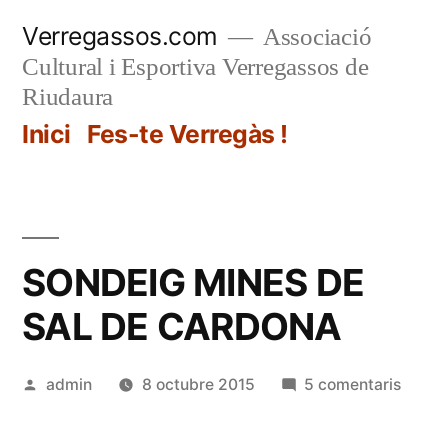
Vés
Verregassos.com
Associació
al
Cultural i Esportiva Verregassos de
contingut
Riudaura
Inici
Fes-te Verregàs !
SONDEIG MINES DE
SAL DE CARDONA
Publicat
a
admin
8 octubre 2015
5 comentaris
per
SOND
MINE