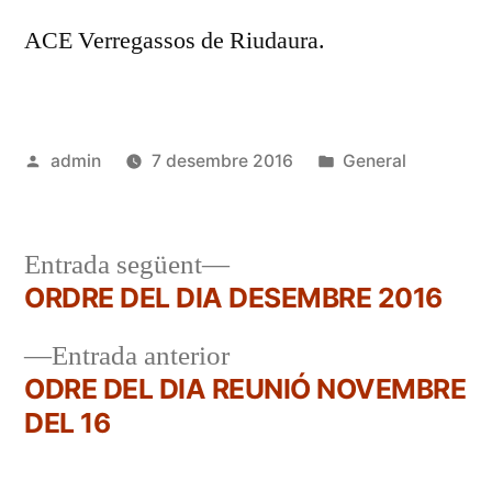
ACE Verregassos de Riudaura.
Publicat
Publicat
admin
7 desembre 2016
General
per
en
Entrada
Entrada següent
següent:
ORDRE DEL DIA DESEMBRE 2016
Navegació
Entrada
Entrada anterior
d'entrades
anterior:
ODRE DEL DIA REUNIÓ NOVEMBRE
DEL 16