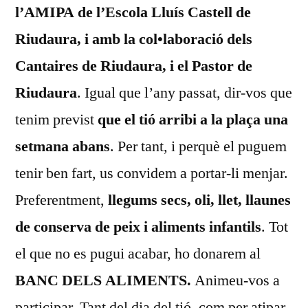
l’AMIPA de l’Escola Lluís Castell de
Riudaura, i amb la col•laboració dels
Cantaires de Riudaura, i el Pastor de
Riudaura
. Igual que l’any passat, dir-vos que
tenim previst
que el tió arribi a la plaça una
setmana abans
. Per tant, i perquè el puguem
tenir ben fart, us convidem a portar-li menjar.
Preferentment,
llegums secs, oli, llet, llaunes
de conserva de peix i aliments infantils
. Tot
el que no es pugui acabar, ho donarem al
BANC DELS ALIMENTS.
Animeu-vos a
participar. Tant del dia del tió, com per atipar-