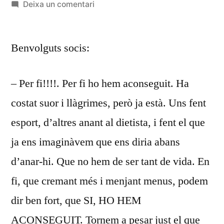
per
a
Deixa un comentari
CIRCULAR
INFORMATIVA
Benvolguts socis:
DESEMBRE
2016
– Per fi!!!!. Per fi ho hem aconseguit. Ha
costat suor i llàgrimes, però ja està. Uns fent
esport, d’altres anant al dietista, i fent el que
ja ens imaginàvem que ens diria abans
d’anar-hi. Que no hem de ser tant de vida. En
fi, que cremant més i menjant menus, podem
dir ben fort, que SI, HO HEM
ACONSEGUIT. Tornem a pesar just el que