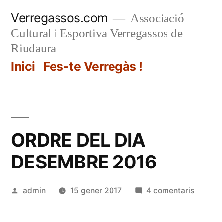
Vés
Verregassos.com
Associació
al
Cultural i Esportiva Verregassos de
contingut
Riudaura
Inici
Fes-te Verregàs !
ORDRE DEL DIA
DESEMBRE 2016
Publicat
a
admin
15 gener 2017
4 comentaris
per
ORDRE
DEL