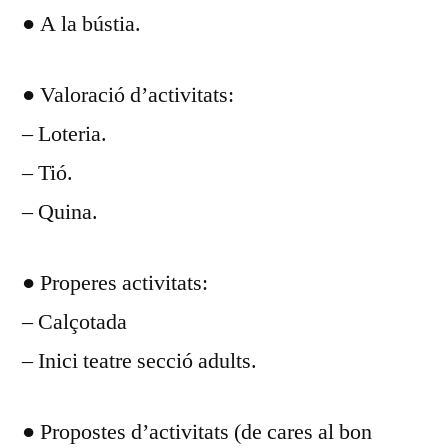
● A la bústia.
DIA
DESEM
2016
● Valoració d’activitats:
– Loteria.
– Tió.
– Quina.
● Properes activitats:
– Calçotada
– Inici teatre secció adults.
● Propostes d’activitats (de cares al bon