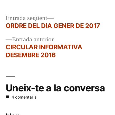
per
en
Entrada
Entrada següent
següent:
ORDRE DEL DIA GENER DE 2017
Navegació
Entrada
Entrada anterior
d'entrades
anterior:
CIRCULAR INFORMATIVA
DESEMBRE 2016
Uneix-te a la conversa
4 comentaris