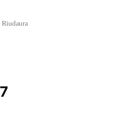
e Riudaura
7