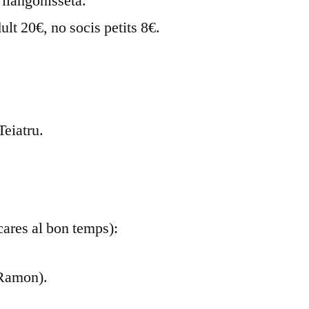
 llangonisseta.
ult 20€, no socis petits 8€.
Teiatru.
cares al bon temps):
(Ramon).