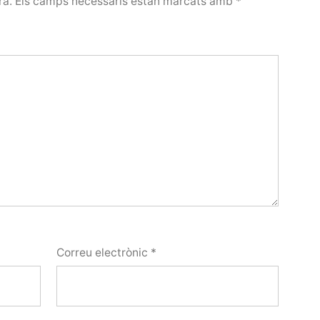
rà.
Els camps necessaris estan marcats amb
*
Correu electrònic
*