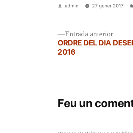
Publicat
admin
27 gener 2017
per
Entrad
Entrada anterior
anterio
ORDRE DEL DIA DES
Navegació
2016
d'entrades
Feu un coment