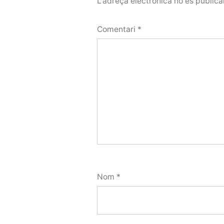
L'adreça electrònica no es publica
Comentari
*
Nom
*