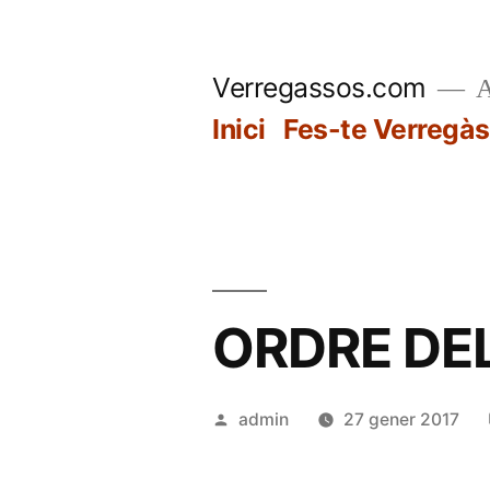
Vés
al
Verregassos.com
A
contingut
Inici
Fes-te Verregàs
ORDRE DEL
Publicat
admin
27 gener 2017
per