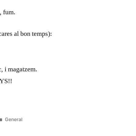
, fum.
cares al bon temps):
c, i magatzem.
YS!!
Publicat
General
en