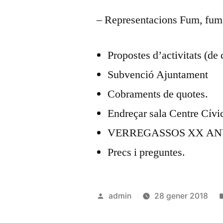
– Representacions Fum, fum
Propostes d’activitats (de 
Subvenció Ajuntament
Cobraments de quotes.
Endreçar sala Centre Cívi
VERREGASSOS XX AN
Precs i preguntes.
Publicat
admin
28 gener 2018
per