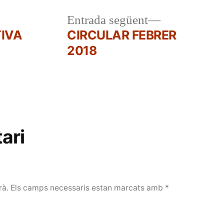
a
Entrada
Entrada següent
r:
següent:
IVA
CIRCULAR FEBRER
2018
ari
rà.
Els camps necessaris estan marcats amb
*