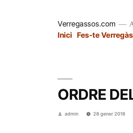
Vés
al
Verregassos.com
A
contingut
Inici
Fes-te Verregàs
ORDRE DEL
Publicat
admin
28 gener 2018
per