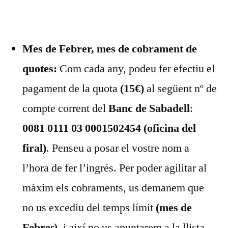
Mes de Febrer, mes de cobrament de
quotes:
Com cada any, podeu fer efectiu el
pagament de la quota
(15€)
al següent nº de
compte corrent del
Banc de Sabadell
:
0081 0111 03 0001502454 (oficina del
firal)
. Penseu a posar el vostre nom a
l’hora de fer l’ingrés. Per poder agilitar al
màxim els cobraments, us demanem que
no us excediu del temps límit
(mes de
Febre
r
)
, i així no us apuntarem a la llista