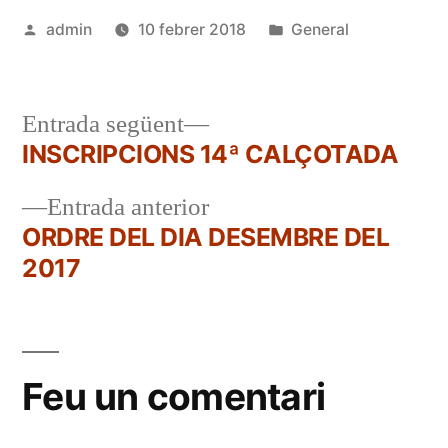
Publicat
Publicat
admin
10 febrer 2018
General
per
en
Entrada
Entrada següent
següent:
INSCRIPCIONS 14ª CALÇOTADA
Navegació
Entrada
Entrada anterior
d'entrades
anterior:
ORDRE DEL DIA DESEMBRE DEL
2017
Feu un comentari