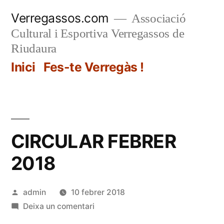
Vés
Verregassos.com
Associació
al
Cultural i Esportiva Verregassos de
contingut
Riudaura
Inici
Fes-te Verregàs !
CIRCULAR FEBRER
2018
Publicat
admin
10 febrer 2018
per
a
Deixa un comentari
CIRCULAR