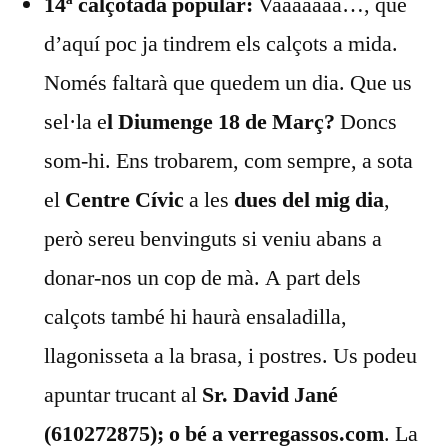
14ª calçotada popular:
Vaaaaaaa…, que
d’aquí poc ja tindrem els calçots a mida.
Només faltarà que quedem un dia. Que us
sel·la e
l Diumenge 18 de Març?
Doncs
som-hi. Ens trobarem, com sempre, a sota
el
Centre Cívic
a les
dues del mig dia
,
però sereu benvinguts si veniu abans a
donar-nos un cop de mà. A part dels
calçots també hi haurà ensaladilla,
llagonisseta a la brasa, i postres. Us podeu
apuntar trucant al
Sr. David Jané
(610272875); o bé a verregassos.com
. La