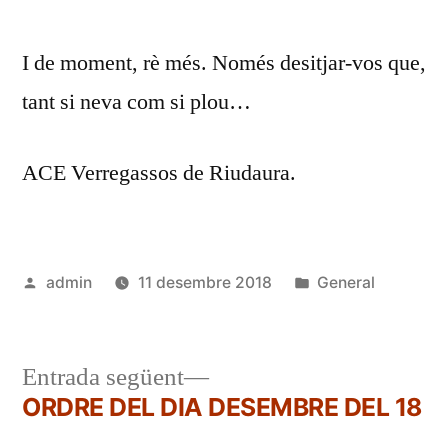
I de moment, rè més. Només desitjar-vos que,
tant si neva com si plou…
ACE Verregassos de Riudaura.
Publicat
Publicat
admin
11 desembre 2018
General
per
en
Entrada
Entrada següent
següent:
ORDRE DEL DIA DESEMBRE DEL 18
Navegació