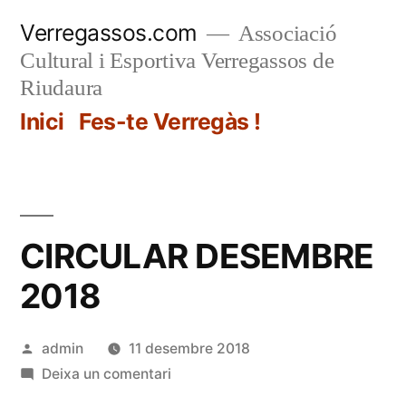
Vés
Verregassos.com
Associació
al
Cultural i Esportiva Verregassos de
contingut
Riudaura
Inici
Fes-te Verregàs !
CIRCULAR DESEMBRE
2018
Publicat
admin
11 desembre 2018
per
a
Deixa un comentari
CIRCULAR