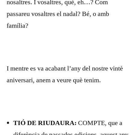
nosaltres. I vosaltres, què, eh…? Com
passareu vosaltres el nadal? Bé, o amb
família?
I mentre es va acabant l’any del nostre vintè
aniversari, anem a veure què tenim.
TIÓ DE RIUDAURA:
COMPTE, que a
diferència de passades edicions, aquest any