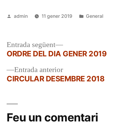
Publicat
Publicat
admin
11 gener 2019
General
per
en
Entrada
Entrada següent
següent:
ORDRE DEL DIA GENER 2019
Navegació
Entrada
Entrada anterior
d'entrades
anterior:
CIRCULAR DESEMBRE 2018
Feu un comentari