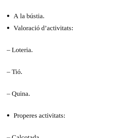
DEL
A la bústia.
DIA
DESEMBRE
Valoració d’activitats:
DEL
18
– Loteria.
– Tió.
– Quina.
Properes activitats:
– Calçotada