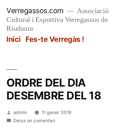
Vés
Verregassos.com
Associació
al
Cultural i Esportiva Verregassos de
contingut
Riudaura
Inici
Fes-te Verregàs !
ORDRE DEL DIA
DESEMBRE DEL 18
Publicat
admin
11 gener 2019
per
a
Deixa un comentari
ORDRE