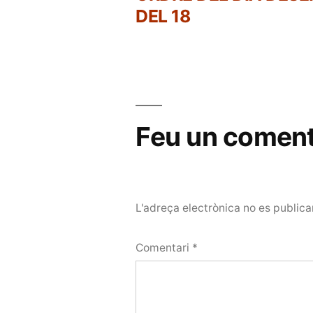
Navegació
DEL 18
d'entrades
Feu un coment
L'adreça electrònica no es publica
Comentari
*