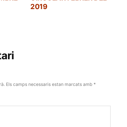
2019
ari
rà.
Els camps necessaris estan marcats amb
*