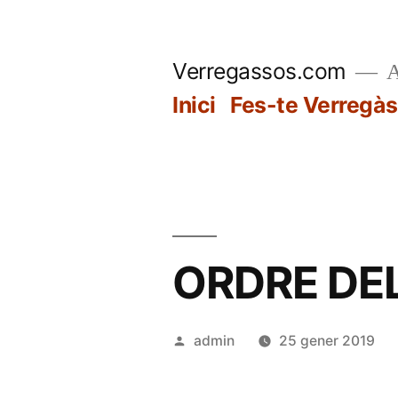
Vés
al
Verregassos.com
A
contingut
Inici
Fes-te Verregàs
ORDRE DEL
Publicat
admin
25 gener 2019
per