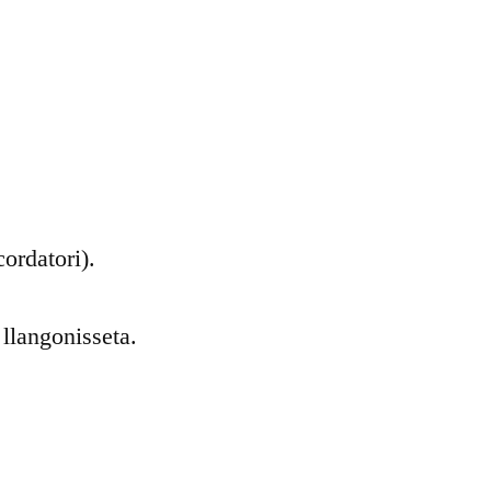
DIA
GENER
2019
cordatori).
 llangonisseta.