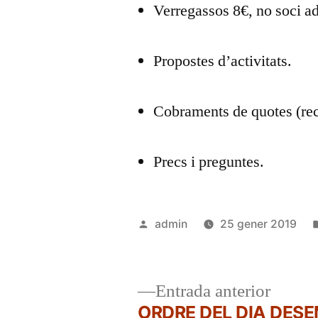
Verregassos 8€, no soci ad
Propostes d’activitats.
Cobraments de quotes (rec
Precs i preguntes.
Publicat
admin
25 gener 2019
per
Entrad
Entrada anterior
anterio
ORDRE DEL DIA DES