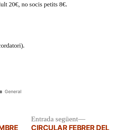
ult 20€, no socis petits 8€.
ordatori).
Publicat
General
en
a
Entrada
Entrada següent
r:
següent:
EMBRE
CIRCULAR FEBRER DEL